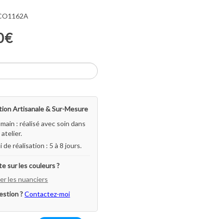
 CO1162A
0€
ion Artisanale & Sur-Mesure
-main : réalisé avec soin dans
atelier.
i de réalisation : 5 à 8 jours.
e sur les couleurs ?
er les nuanciers
estion ?
Contactez-moi