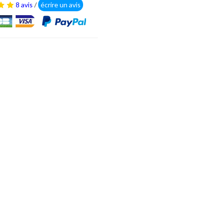
8 avis
/
écrire un avis