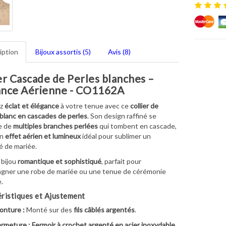
iption
Bijoux assortis (5)
Avis (8)
er Cascade de Perles blanches –
ance Aérienne - CO1162A
ez
éclat et élégance
à votre tenue avec ce
collier de
blanc en cascades de perles
. Son design raffiné se
e de
multiples branches perlées
qui tombent en cascade,
un
effet aérien et lumineux
idéal pour sublimer un
é de mariée.
 bijou
romantique et sophistiqué
, parfait pour
gner une robe de mariée ou une tenue de cérémonie
.
ristiques et Ajustement
onture :
Monté sur des
fils câblés argentés
.
rmeture :
Fermoir à crochet argenté en acier inoxydable
,