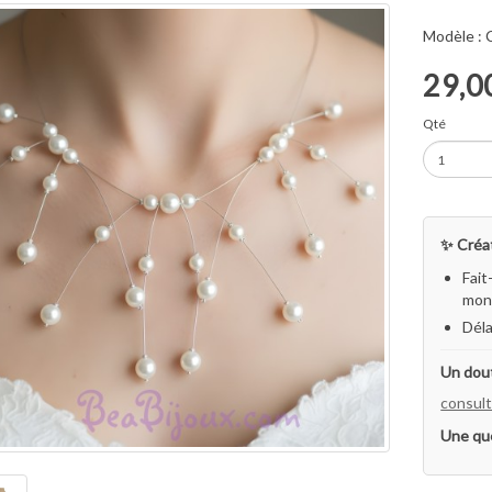
Modèle :
29,0
Qté
✨ Créat
Fait
mon 
Déla
Un dout
consult
Une qu