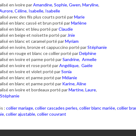
lisé en ivoire par
Amandine
,
Sophie
,
Gwen
,
Maryline
,
Aurore
,
Céline
,
Isabelle
,
Isabelle
lisé avec des fils plus courts porté par
Marie
lisé en blanc cassé et brun porté par
Marlène
lisé en blanc et bleu porté par
Claudie
lisé en beige et noisette porté par
Jnie
lisé en blanc et caramel porté par
Myriam
lisé en ivoire, bronze et cappuccino porté par
Stéphanie
lisé en rouge et blanc ce collier porté par
Delphine
lisé en ivoire et parme porté par
Sandrine
,
Armelle
lisé en ivoire et rose porté par
Angélique
,
Gaële
lisé en ivoire et violet porté par
Sonia
lisé en blanc et parme porté par
Mélanie
lisé en blanc et parme porté par
Karine
,
Aline
lisé en ivoire et bordeaux porté par
Martine
,
Laure
,
Stéphanie
s :
collier mariage
,
collier cascades perles
,
collier blanc mariée
,
collier br
ie
,
collier ajustable
,
collier couvrant