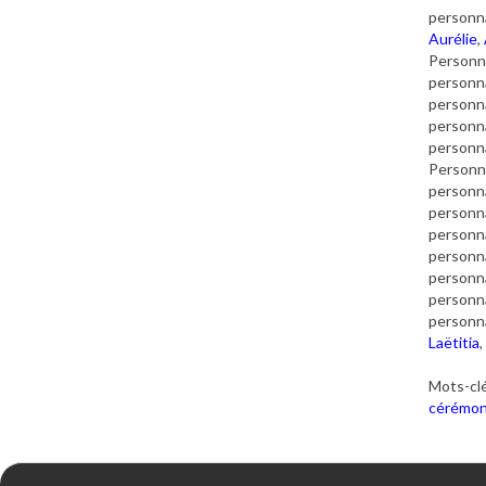
personna
Aurélie
,
Personna
personna
personna
personna
personna
Personna
personna
personna
personna
personna
personna
personna
personna
Laëtitia
,
Mots-clé
cérémon