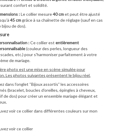
surant confort et solidité.
mensions :
Le collier mesure
40 cm
et peut être ajusté
squ’à
45 cm
grâce à sa chaînette de réglage (sauf en cas
 bijou de dos).
sure
rsonnalisation :
Ce collier est
entièrement
rsonnalisable
(couleur des perles, longueur des
scades, etc.) pour s'harmoniser parfaitement à votre
hème de mariage.
ère photo est une mise en scène simulée pour
ion. Les photos suivantes présentent le bijou réel.
z dans l’onglet “Bijoux assortis” les accessoires
és (bracelet, boucles d'oreilles, épingles à cheveux,
f de dos) pour créer un ensemble mariage élégant et
eux.
vez voir ce collier dans différentes couleurs sur mon
vez voir ce collier