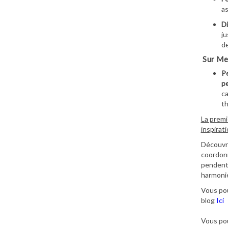
as
Di
ju
de
Sur Me
Pe
pe
ca
t
La premi
inspirat
Découvre
coordonn
pendenti
harmoni
Vous pou
blog
Ici
Vous pou