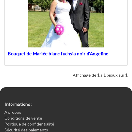
Bouquet de Mariée blanc fuchsia noir d'Angeline
Affichage de
1
à
1
bijoux sur
1
Informations :
A propos
Conditions de vente
Politique de confidentialité
Sécurité des paiements