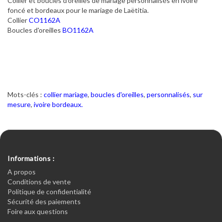
Collier et boucles d'oreilles de mariage personnalisés en ivoire
foncé et bordeaux pour le mariage de Laëtitia.
Collier
CO1162A
Boucles d'oreilles
BO1162A
Mots-clés :
collier mariage
,
boucles d'oreilles
,
personnalisés
,
sur
mesure
,
ivoire bordeaux.
Informations :
A propos
Conditions de vente
Politique de confidentialité
Sécurité des paiements
Foire aux questions