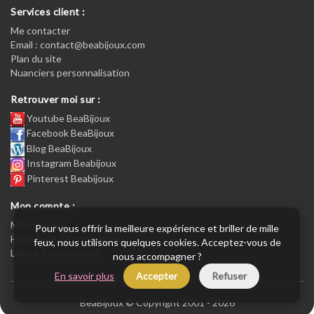
Services client :
Me contacter
Email : contact@beabijoux.com
Plan du site
Nuanciers personnalisation
Retrouver moi sur :
Youtube BeaBijoux
Facebook BeaBijoux
Blog BeaBijoux
Instagram Beabijoux
Pinterest Beabijoux
Mon compte :
Mon compte :
Pour vous offrir la meilleure expérience et briller de mille
Historique de commandes
feux, nous utilisons quelques cookies. Acceptez-vous de
Lettre d’information
nous accompagner ?
En savoir plus
Accepter
Refuser
BeaBijoux © Copyright 2001 - 2026