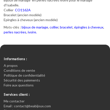
Bijoux de mariage en perles nacrées ivoire pour le mariage
d'Isabelle.
Collier
CO1162A
Bracelet (ancien modèle)
Epingles à cheveux (ancien modèle)
Mots-clés :
bijoux de mariage
,
collier
,
bracelet
,
épingles à cheveux
,
perles nacrées
,
ivoire.
Informations :
A propos
Conditions de vente
Politique de confidentialité
Sécurité des paiements
Foire aux questions
Services client :
Me contacter
Email : contact@beabijoux.com