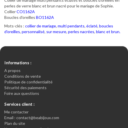
Collier de mariage multi pendants éclatés et boucles d'oreilles en
perles de verre blanc et brun nacré pour le mariage de Sophie.
Collier
CO1162A
Boucles d'oreilles
BO1162A
Mots-clés :
collier de mariage
,
multi pendants
,
éclaté
,
boucles
d'oreilles
,
personnalisé
,
sur mesure
,
perles nacrées
,
blanc et brun.
Informations :
A propos
Conditions de vente
Politique de confidentialité
Sécurité des paiements
Foire aux questions
Services client :
Me contacter
Email : contact@beabijoux.com
Plan du site