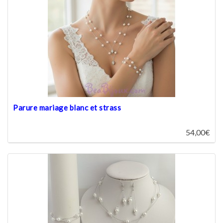
Parure mariage blanc et strass
54,00€