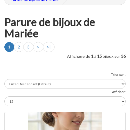
Parure de bijoux de
Mariée
1
2
3
>
>|
Affichage de
1
à
15
bijoux sur
36
Trier par :
Afficher: