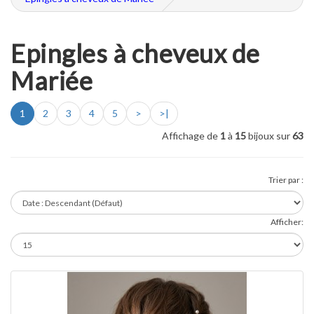
Epingles à cheveux de
Mariée
1
2
3
4
5
>
>|
Affichage de
1
à
15
bijoux sur
63
Trier par :
Afficher: