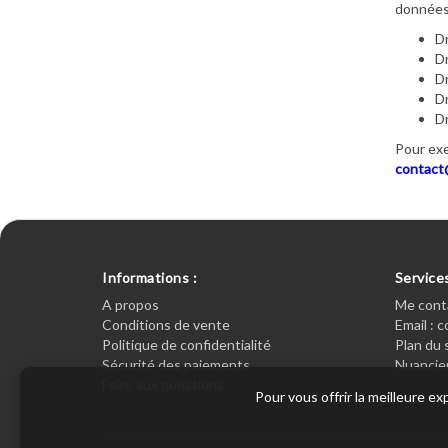
données 
Dr
Dr
Dr
Dr
Dr
Pour exe
contact
Informations :
Services
A propos
Me cont
Conditions de vente
Email : 
Politique de confidentialité
Plan du 
Sécurité des paiements
Nuancier
Foire aux questions
Pour vous offrir la meilleure e