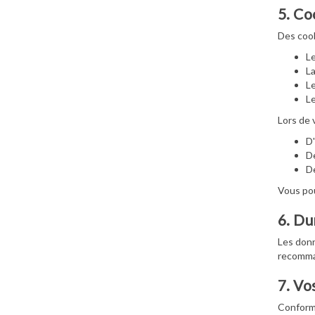
5. Co
Des cook
Le
La
Le
Le
Lors de 
D'
De
De
Vous pou
6. Du
Les donn
recomma
7. Vo
Conformé