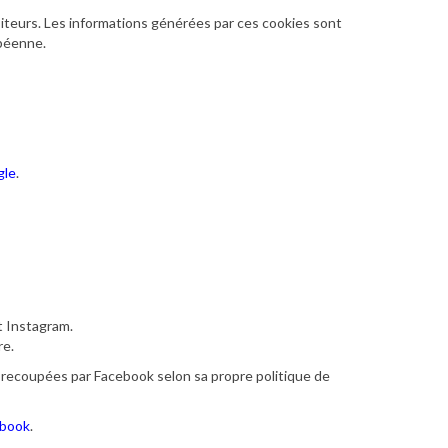
visiteurs. Les informations générées par ces cookies sont
opéenne.
gle
.
t Instagram.
re.
 recoupées par Facebook selon sa propre politique de
ebook
.