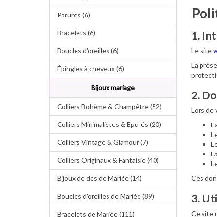
Poli
Parures (6)
Bracelets (6)
1. In
Boucles d'oreilles (6)
Le site
w
La prése
Épingles à cheveux (6)
protecti
Bijoux mariage
2. Do
Colliers Bohème & Champêtre (52)
Lors de 
Colliers Minimalistes & Epurés (20)
L'
Le
Colliers Vintage & Glamour (7)
Le
La
Colliers Originaux & Fantaisie (40)
Le
Bijoux de dos de Mariée (14)
Ces donn
Boucles d'oreilles de Mariée (89)
3. Ut
Ce site 
Bracelets de Mariée (111)