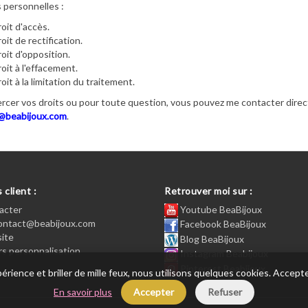
personnelles :
oit d'accès.
oit de rectification.
oit d'opposition.
oit à l'effacement.
oit à la limitation du traitement.
rcer vos droits ou pour toute question, vous pouvez me contacter direct
@beabijoux.com
.
 client :
Retrouver moi sur :
acter
Youtube BeaBijoux
contact@beabijoux.com
Facebook BeaBijoux
site
Blog BeaBijoux
s personnalisation
Instagram Beabijoux
Pinterest Beabijoux
xpérience et briller de mille feux, nous utilisons quelques cookies. Acc
En savoir plus
Accepter
Refuser