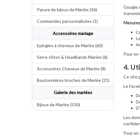
Google A
Parure de bijoux de Mariée (36)
transmis
Commandes personnalisées (1)
Mesures 
L'
Accessoires mariage
Le
Au
Epingles à cheveux de Mariée (63)
Pour en 
Serre-têtes & Headbands Mariée (6)
4. Ut
Accessoires Cheveux de Mariée (8)
Ce site 
Boutonnières broches de Mariée (21)
Le Faceb
Galerie des mariées
De
De
Bijoux de Mariée (530)
D'
Les donn
confident
Pour en 