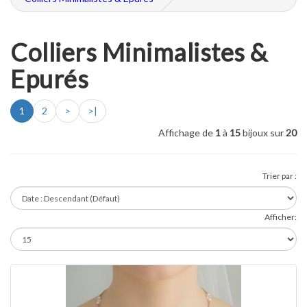
Colliers Minimalistes &
Epurés
1
2
>
>|
Affichage de
1
à
15
bijoux sur
20
Trier par :
Afficher: