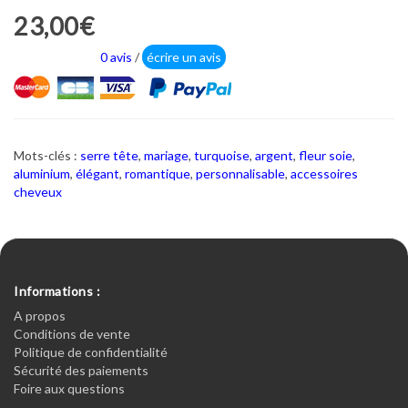
23,00€
0 avis
/
écrire un avis
Mots-clés :
serre tête
,
mariage
,
turquoise
,
argent
,
fleur soie
,
aluminium
,
élégant
,
romantique
,
personnalisable
,
accessoires
cheveux
Informations :
A propos
Conditions de vente
Politique de confidentialité
Sécurité des paiements
Foire aux questions