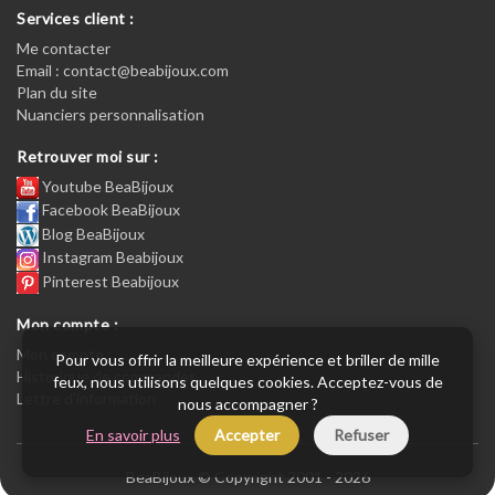
Services client :
Me contacter
Email : contact@beabijoux.com
Plan du site
Nuanciers personnalisation
Retrouver moi sur :
Youtube BeaBijoux
Facebook BeaBijoux
Blog BeaBijoux
Instagram Beabijoux
Pinterest Beabijoux
Mon compte :
Mon compte :
Pour vous offrir la meilleure expérience et briller de mille
Historique de commandes
feux, nous utilisons quelques cookies. Acceptez-vous de
Lettre d’information
nous accompagner ?
En savoir plus
Accepter
Refuser
BeaBijoux © Copyright 2001 - 2026