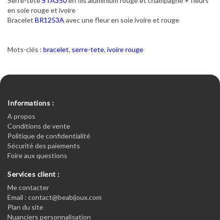
Serre-tête
STA350
en fils aluminium rouge et champagne + fleurs
en soie rouge et ivoire
Bracelet
BR1253A
avec une fleur en soie ivoire et rouge
Mots-clés :
bracelet
,
serre-tete
,
ivoire rouge
Informations :
A propos
Conditions de vente
Politique de confidentialité
Sécurité des paiements
Foire aux questions
Services client :
Me contacter
Email : contact@beabijoux.com
Plan du site
Nuanciers personnalisation