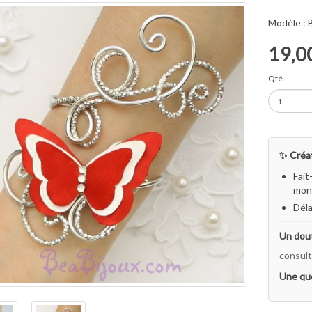
Modèle :
19,0
Qté
✨ Créat
Fait
mon 
Déla
Un dout
consult
Une qu