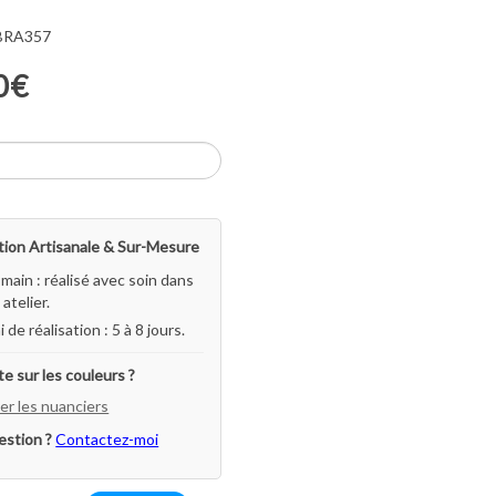
 BRA357
0€
ion Artisanale & Sur-Mesure
-main : réalisé avec soin dans
atelier.
i de réalisation : 5 à 8 jours.
e sur les couleurs ?
er les nuanciers
estion ?
Contactez-moi