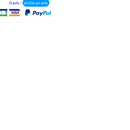
0 avis
/
écrire un avis