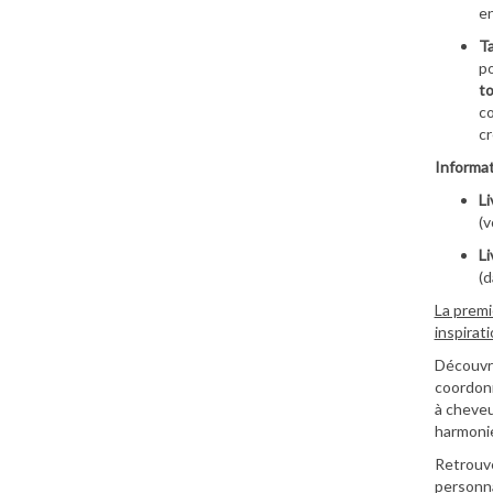
en
Ta
p
to
co
cr
Informat
Li
(v
Li
(d
La premi
inspirat
Découvre
coordonné
à cheveu
harmoni
Retrouve
personna