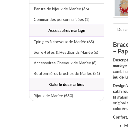
Parure de bijoux de Mariée (36)
Commandes personnalisées (1)
Descr
Accessoires mariage
Epingles à cheveux de Mariée (63)
Brace
– Pap
Serre-têtes & Headbands Mariée (6)
Descript
Accessoires Cheveux de Mariée (8)
mariage 
combina
Boutonnières broches de Mariée (21)
jeu de l
Galerie des mariées
Design V
satin ro
Bijoux de Mariée (530)
fil d'al
original 
colorées
Confort,
Ma