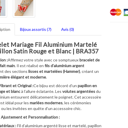
iption
Bijoux assortis (7)
Avis (0)
let Mariage Fil Aluminium Martelé
illon Satin Rouge et Blanc | BRA357
ion :
Affirmez votre style avec ce somptueux
bracelet de
fait main
. Il est réalisé en
fils d’aluminium argent
nt des sections
lisses et martelées (Hammer)
, créant un
umière élégant et moderne
.
ibrant et Original :
Ce bijou est décoré d’un
papillon en
uge et blanc
à l’allure éclatante. Les
volutes argentées
du
uminium entourent délicatement le poignet. Cet accessoire
est idéal pour les
mariées modernes
, les cérémonies
 ou les invitées en quête d’un accessoire chic.
 Ajustement et Personnalisation :
tériaux :
Fil d’aluminium argenté lisse et martelé, papillon