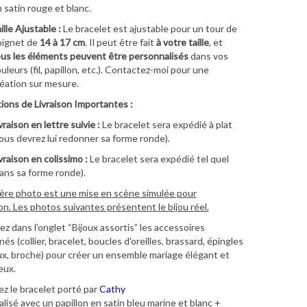
 satin rouge et blanc.
ille Ajustable :
Le bracelet est ajustable pour un tour de
oignet de
14 à 17 cm
. Il peut être fait
à votre taille
, et
us les éléments peuvent être personnalisés
dans vos
uleurs (fil, papillon, etc.). Contactez-moi pour une
éation sur mesure.
ions de Livraison Importantes :
vraison en lettre suivie :
Le bracelet sera expédié à plat
ous devrez lui redonner sa forme ronde).
vraison en colissimo :
Le bracelet sera expédié tel quel
ans sa forme ronde).
ère photo est une mise en scène simulée pour
ion. Les photos suivantes présentent le bijou réel.
z dans l’onglet “Bijoux assortis” les accessoires
s (collier, bracelet, boucles d'oreilles, brassard, épingles
x, broche) pour créer un ensemble mariage élégant et
eux.
z le bracelet porté par
Cathy
lisé avec un papillon en satin bleu marine et blanc +