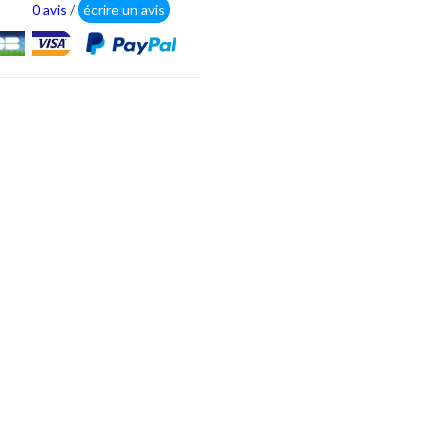
0 avis
/
écrire un avis