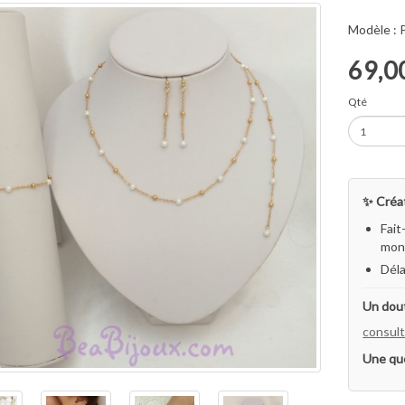
Modèle :
69,0
Qté
✨ Créat
Fait
mon 
Déla
Un dout
consult
Une qu