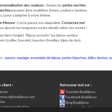
rsonnalisation des couleurs :
Seules les
perles nacrées
lanches
peuvent être modifiées (ivoire, couleurs tendres,
c.) pour s'adapter à votre thème.
r Mesure :
Cette parure est adaptable.
Contactez-moi
ur ajuster les longueurs ou les détails selon vos envies !
z dans l’onglet “Bijoux assortis” les bijoux vendus
t (collier, bracelet, boucles d'oreilles, bijou de dos).
s :
parure
,
mariage
,
ensemble de bijoux
,
perles blanches
,
billes dorées
,
a
 client :
Retrouver moi sur :
acter
Youtube BeaBijoux
contact@beabijoux.com
Facebook BeaBijoux
site
Blog BeaBijoux
s personnalisation
Instagram Beabijoux