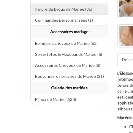
Parure de bijoux de Mariée (36)
Commandes personnalisées (1)
Accessoires mariage
Epingles à cheveux de Mariée (63)
Serre-têtes & Headbands Mariée (6)
Descr
Accessoires Cheveux de Mariée (8)
L'Élégan
Boutonnières broches de Mariée (21)
Intempo
tenue d
Galerie des mariées
collier, 
est idéa
Bijoux de Mariée (530)
sophist
silhouet
Matériau
Ch
ac