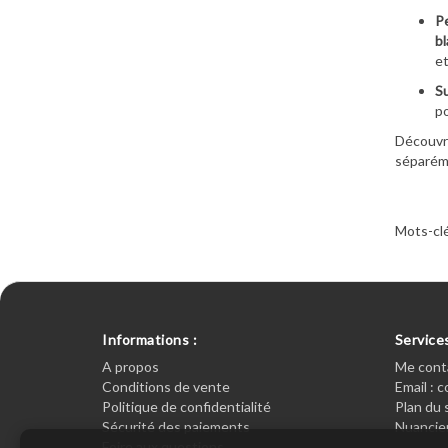
Pe
b
et
Su
po
Découvre
séparémen
Mots-clé
Informations :
Services
A propos
Me cont
Conditions de vente
Email : 
Politique de confidentialité
Plan du 
Sécurité des paiements
Nuancier
Foire aux questions