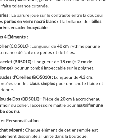
rfaite tolérance cutanée.
rles :
La parure joue sur le contraste entre la douceur
es
perles en verre nacré blanc
et la brillance des
billes
rées en acier inoxydable
.
es 4 Éléments :
llier (CO5010) :
Longueur de
40 cm
, rythmé par une
ternance délicate de perles et de billes.
acelet (BR5010) :
Longueur de
18 cm (+ 2 cm de
llonge)
, pour un tombé impeccable sur le poignet.
ucles d'Oreilles (BO5010) :
Longueur de
4,3 cm
,
ontées sur des
clous simples
pour une chute fluide et
rienne.
jou de Dos (BD5010) :
Pièce de
20 cm
à accrocher au
rmoir du collier, l'accessoire maître pour
magnifier une
be dos nu
.
et Personnalisation :
hat séparé :
Chaque élément de cet ensemble est
alement disponible à l'unité dans la boutique.