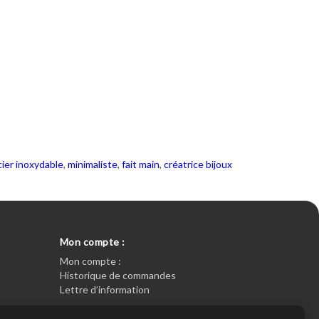
cier inoxydable
,
minimaliste
,
fait main
,
créatrice bijoux
Mon compte :
Mon compte :
Historique de commandes
Lettre d’information