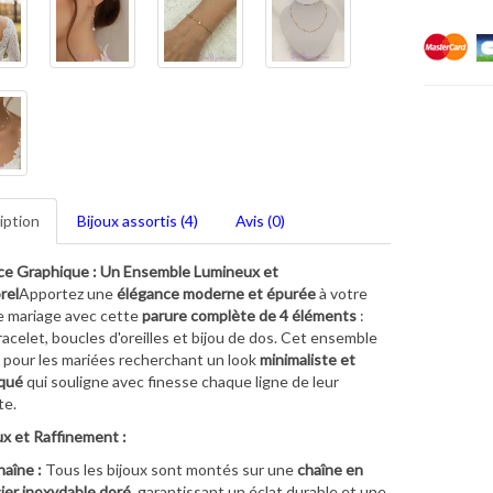
iption
Bijoux assortis (4)
Avis (0)
ce Graphique : Un Ensemble Lumineux et
rel
Apportez une
élégance moderne et épurée
à votre
e mariage avec cette
parure complète de 4 éléments
:
bracelet, boucles d'oreilles et bijou de dos. Cet ensemble
l pour les mariées recherchant un look
minimaliste et
iqué
qui souligne avec finesse chaque ligne de leur
te.
x et Raffinement :
aîne :
Tous les bijoux sont montés sur une
chaîne en
ier inoxydable doré
, garantissant un éclat durable et une