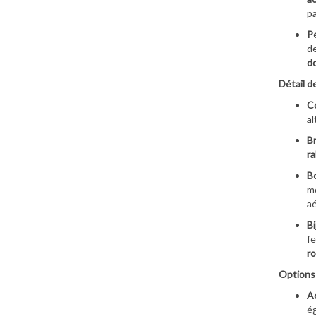
pa
Pe
d
do
Détail d
Co
al
Br
ra
Bo
m
aé
Bi
fe
ro
Options 
Ac
ég