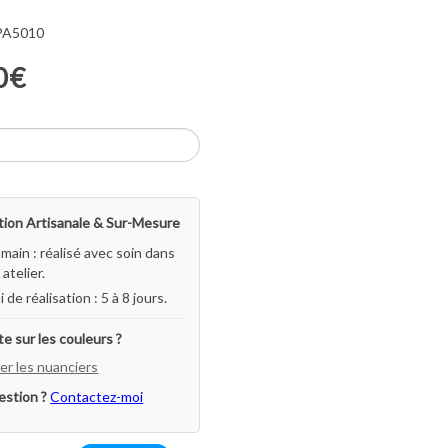
 PA5010
0€
ion Artisanale & Sur-Mesure
-main : réalisé avec soin dans
atelier.
i de réalisation : 5 à 8 jours.
e sur les couleurs ?
er les nuanciers
estion ?
Contactez-moi