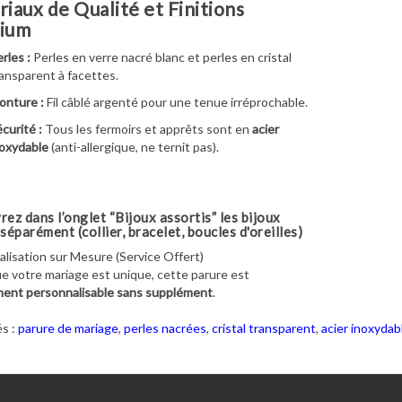
iaux de Qualité et Finitions
ium
rles :
Perles en verre nacré blanc et perles en cristal
ansparent à facettes.
onture :
Fil câblé argenté pour une tenue irréprochable.
curité :
Tous les fermoirs et apprêts sont en
acier
oxydable
(anti-allergique, ne ternit pas).
ez dans l’onglet “Bijoux assortis” les bijoux
séparément (collier, bracelet, boucles d'oreilles)
lisation sur Mesure (Service Offert)
e votre mariage est unique, cette parure est
ment personnalisable sans supplément
.
s :
parure de mariage
,
perles nacrées
,
cristal transparent
,
acier inoxydab