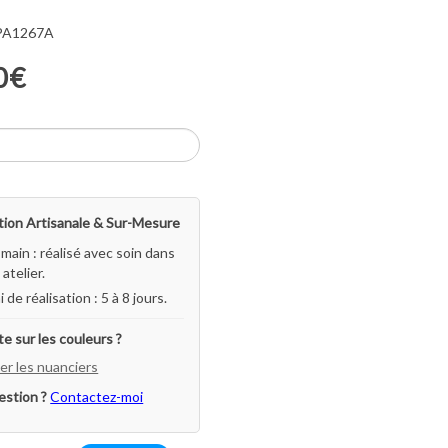
 PA1267A
0€
ion Artisanale & Sur-Mesure
-main : réalisé avec soin dans
atelier.
i de réalisation : 5 à 8 jours.
e sur les couleurs ?
er les nuanciers
estion ?
Contactez-moi