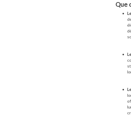
Que c
Le
de
él
dé
so
Le
co
st
lo
Le
lo
of
lu
cr