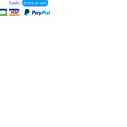
0 avis
/
écrire un avis