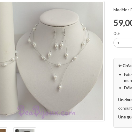
Modèle :
59,0
Qté
✨ Créat
Fait
mon 
Déla
Un dout
consult
Une qu