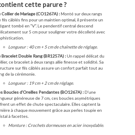
ontient cette parure ?
 Collier de Mariage (CO1267A) :
Monté sur deux rangs
 fils câblés fins pour un maintien optimal,
il présente un
égant tombé en "V".
Le pendentif central descend
licatement sur 5 cm pour souligner votre décolleté avec
phistication.
Longueur : 40 cm + 5 cm de chaînette de réglage.
 Bracelet Double Rang (BR1257A) :
Un rappel délicat du
llier,
ce bracelet à deux rangs allie finesse et solidité.
Sa
ructure sur fils câblés assure un confort parfait tout au
ng de la cérémonie.
Longueur : 19 cm + 2 cm de réglage.
s Boucles d'Oreilles Pendantes (BO1267A) :
D'une
ngueur généreuse de 7 cm, ces boucles asymétriques
frent un effet de chute spectaculaire. Elles captent la
mière à chaque mouvement grâce aux perles toupie en
istal à facettes.
Monture : Crochets dormeuses en acier inoxydable.