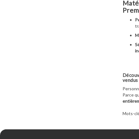
Matér
Prem
Pe
tr
M
Sé
in
Découvr
vendus 
Personna
Parce qu
entière
Mots-clé