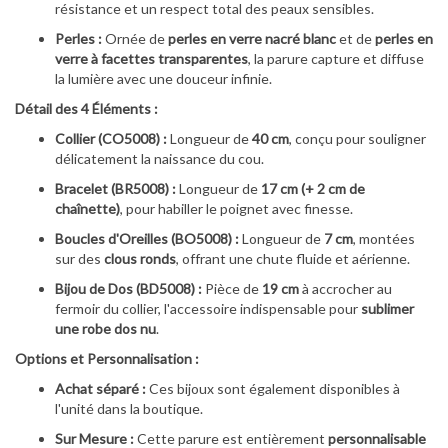
résistance et un respect total des peaux sensibles.
Perles :
Ornée de
perles en verre nacré blanc
et de
perles en
verre à facettes transparentes
, la parure capture et diffuse
la lumière avec une douceur infinie.
Détail des 4 Éléments :
Collier (CO5008) :
Longueur de
40 cm
, conçu pour souligner
délicatement la naissance du cou.
Bracelet (BR5008) :
Longueur de
17 cm (+ 2 cm de
chaînette)
, pour habiller le poignet avec finesse.
Boucles d'Oreilles (BO5008) :
Longueur de
7 cm
, montées
sur des
clous ronds
, offrant une chute fluide et aérienne.
Bijou de Dos (BD5008) :
Pièce de
19 cm
à accrocher au
fermoir du collier, l'accessoire indispensable pour
sublimer
une robe dos nu
.
Options et Personnalisation :
Achat séparé :
Ces bijoux sont également disponibles à
l'unité dans la boutique.
Sur Mesure :
Cette parure est entièrement
personnalisable