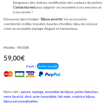
(longueurs des chaînes, modification des couleurs de perles).
Contactez-moi
pour adapter cet ensemble à vos mesures et
à vos envies !
Découvrez dans l’onglet “
Bijoux assortis
” les accessoires
coordonnés (collier, bracelet, boucles d'oreilles, bijou de so) pour
créer un ensemble mariage élégant et harmonieux.
Modèle : PA5008
59,00€
0 avis
/
écrire un avis
Mots-clés :
parure
,
mariage
,
ensemble de bijoux
,
perles blanches
,
verre facetté
,
doré
,
acier inoxydable
,
fait main
,
créatrice bijoux
,
bijoux personnalisables.