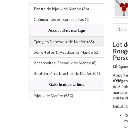
Parure de bijoux de Mariée (36)
Commandes personnalisées (1)
Descr
Accessoires mariage
Epingles à cheveux de Mariée (63)
Lot d
Rouge
Serre-têtes & Headbands Mariée (6)
Perso
Accessoires Cheveux de Mariée (8)
L'Élégan
Boutonnières broches de Mariée (21)
Apporte
d'élégan
Galerie des mariées
de 3 épi
mariage 
Bijoux de Mariée (530)
soirée d
Détails 
Ro
r
gr