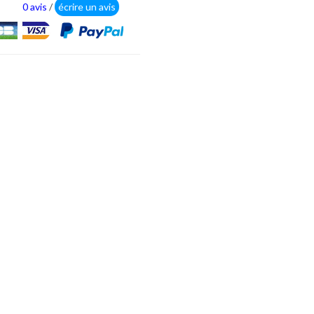
0 avis
/
écrire un avis