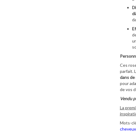
Di
d
da
Ef
d
un
so
Personna
Ces rose
parfait.
dans de 
pour ada
de vos d
Vendu pa
La premi
inspirat
Mots-clé
cheveux