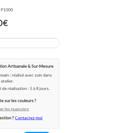
 EP1000
0€
ion Artisanale & Sur-Mesure
-main : réalisé avec soin dans
atelier.
i de réalisation : 5 à 8 jours.
e sur les couleurs ?
er les nuanciers
estion ?
Contactez-moi