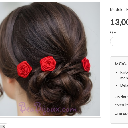
Modèle :
13,0
Qté
✨ Créat
Fait
mon 
Déla
Un dout
consult
Une qu