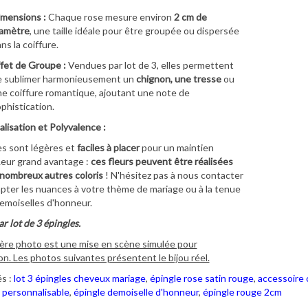
mensions :
Chaque rose mesure environ
2 cm de
iamètre
, une taille idéale pour être groupée ou dispersée
ns la coiffure.
fet de Groupe :
Vendues par lot de 3, elles permettent
e sublimer harmonieusement un
chignon, une tresse
ou
e coiffure romantique, ajoutant une note de
phistication.
lisation et Polyvalence :
s sont légères et
faciles à placer
pour un maintien
 Leur grand avantage :
ces fleurs peuvent être réalisées
nombreux autres coloris
! N'hésitez pas à nous contacter
pter les nuances à votre thème de mariage ou à la tenue
emoiselles d'honneur.
r lot de 3 épingles.
ère photo est une mise en scène simulée pour
ion. Les photos suivantes présentent le bijou réel.
s :
lot 3 épingles cheveux mariage
,
épingle rose satin rouge
,
accessoire 
 personnalisable
,
épingle demoiselle d'honneur
,
épingle rouge 2cm