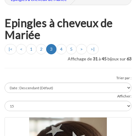
Epingles à cheveux de
Mariée
|<
<
1
2
3
4
5
>
>|
Affichage de
31
à
45
bijoux sur
63
Trier par :
Afficher: