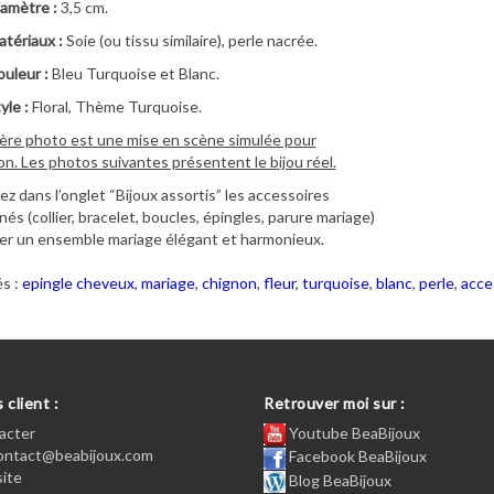
amètre :
3,5 cm.
tériaux :
Soie (ou tissu similaire), perle nacrée.
uleur :
Bleu Turquoise et Blanc.
yle :
Floral, Thème Turquoise.
ère photo est une mise en scène simulée pour
ion. Les photos suivantes présentent le bijou réel.
z dans l’onglet “Bijoux assortis” les accessoires
és (collier, bracelet, boucles, épingles, parure mariage)
er un ensemble mariage élégant et harmonieux.
s :
epingle cheveux
,
mariage
,
chignon
,
fleur
,
turquoise
,
blanc
,
perle
,
acce
 client :
Retrouver moi sur :
acter
Youtube BeaBijoux
contact@beabijoux.com
Facebook BeaBijoux
site
Blog BeaBijoux