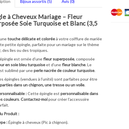
iption
Bijoux assortis (5)
Avis (0)
le à Cheveux Mariage – Fleur
posée Soie Turquoise et Blanc (3,5
 une
touche délicate et colorée
à votre coiffure de mariée
te petite épingle, parfaite pour un mariage sur le thème
r, des îles ou des tropiques.
épingle est ornée d'une
fleur superposée
, composée
eur en soie bleu turquoise
et d'une
fleur blanche
. Le
st sublimé par une
perle nacrée de couleur turquoise
.
s épingles (vendues à l'unité) sont parfaites pour être
parties dans un chignon, une tresse ou un voile
.
rsonnalisable :
Cette épingle est
personnalisable dans
s couleurs
.
Contactez-moi
pour créer l'accessoire
rfait.
du Produit :
pe :
Épingle à cheveux (Pic à chignon).