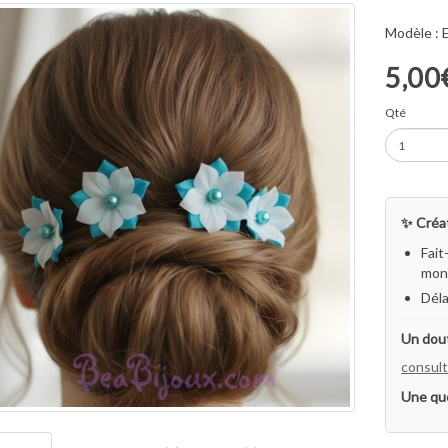
Modèle :
5,00
Qté
✨ Créat
Fait
mon 
Déla
Un dout
consult
Une qu