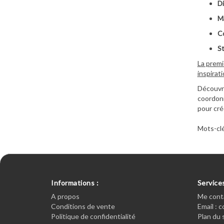
Di
Ma
Co
St
La premi
inspirat
Découvre
coordonn
pour cré
Mots-clé
Informations :
Services
A propos
Me cont
Conditions de vente
Email : 
Politique de confidentialité
Plan du 