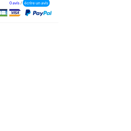
0 avis
/
écrire un avis