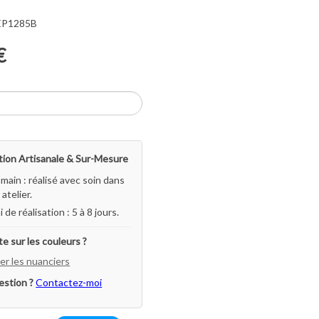
 EP1285B
€
ion Artisanale & Sur-Mesure
-main : réalisé avec soin dans
atelier.
i de réalisation : 5 à 8 jours.
e sur les couleurs ?
er les nuanciers
estion ?
Contactez-moi