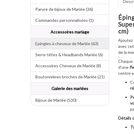
Descr
Parure de bijoux de Mariée (36)
Éping
Commandes personnalisées (1)
Super
cm)
Accessoires mariage
Ajoutez
Epingles à cheveux de Mariée (63)
avec cet
de la me
Serre-têtes & Headbands Mariée (6)
Chaque 
Accessoires Cheveux de Mariée (8)
d'une
fl
centre e
Boutonnières broches de Mariée (21)
Ce
ré
Galerie des mariées
Pe
Bijoux de Mariée (530)
vo
pa
Détails 
Ty