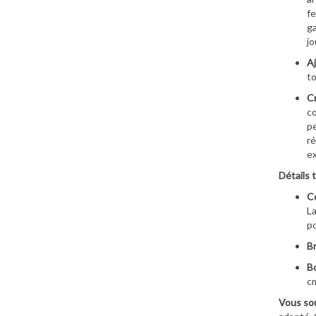
fe
ga
jo
Aj
to
Cr
cœ
pe
ré
e
Détails 
Co
La
po
Br
Bo
c
Vous sou