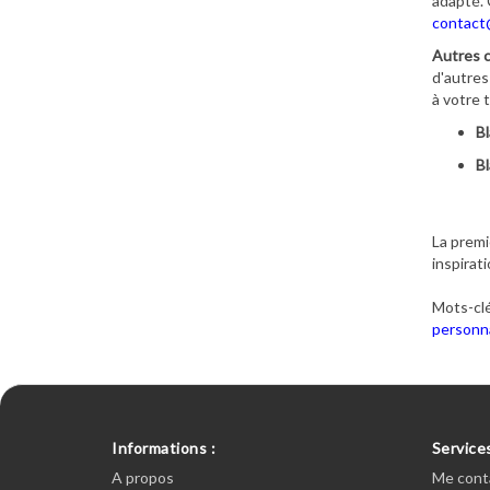
adapté. 
contact
Autres c
d'autres
à votre 
Bl
Bl
La premi
inspirat
Mots-clé
personna
Informations :
Services
A propos
Me cont