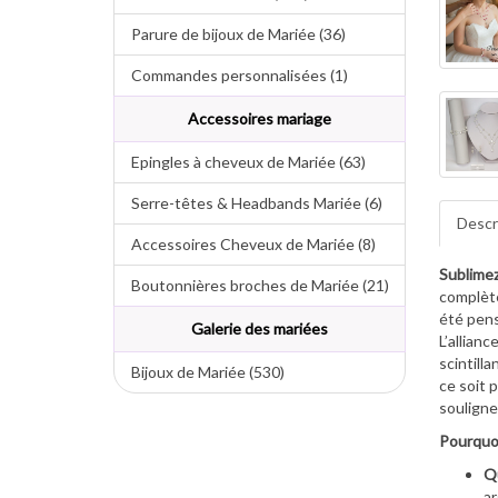
Parure de bijoux de Mariée (36)
Commandes personnalisées (1)
Accessoires mariage
Epingles à cheveux de Mariée (63)
Serre-têtes & Headbands Mariée (6)
Descr
Accessoires Cheveux de Mariée (8)
Sublimez
Boutonnières broches de Mariée (21)
complète
été pens
Galerie des mariées
L’allian
scintill
Bijoux de Mariée (530)
ce soit 
souligne
Pourquoi
Qu
ar