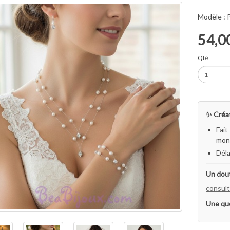
Modèle :
54,0
Qté
✨ Créat
Fait
mon 
Déla
Un dout
consult
Une qu