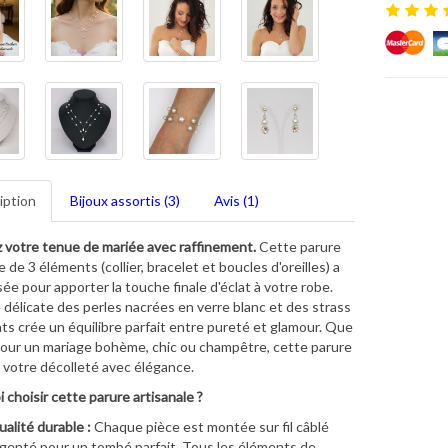
iption
Bijoux assortis (3)
Avis (1)
 votre tenue de mariée avec raffinement.
Cette parure
 de 3 éléments (collier, bracelet et boucles d'oreilles) a
ée pour apporter la touche finale d'éclat à votre robe.
ce délicate des perles nacrées en verre blanc et des strass
ants crée un équilibre parfait entre pureté et glamour. Que
pour un mariage bohème, chic ou champêtre, cette parure
 votre décolleté avec élégance.
 choisir cette parure artisanale ?
alité durable :
Chaque pièce est montée sur fil câblé
genté pour un tombé parfait. Tous les éléments de