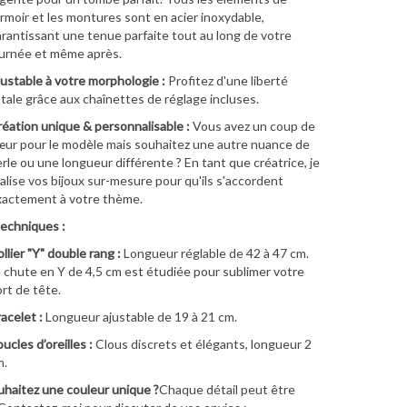
rmoir et les montures sont en acier inoxydable,
rantissant une tenue parfaite tout au long de votre
urnée et même après.
ustable à votre morphologie :
Profitez d'une liberté
tale grâce aux chaînettes de réglage incluses.
éation unique & personnalisable :
Vous avez un coup de
ur pour le modèle mais souhaitez une autre nuance de
rle ou une longueur différente ? En tant que créatrice, je
alise vos bijoux sur-mesure pour qu'ils s'accordent
xactement à votre thème.
techniques :
llier "Y" double rang :
Longueur réglable de 42 à 47 cm.
 chute en Y de 4,5 cm est étudiée pour sublimer votre
rt de tête.
acelet :
Longueur ajustable de 19 à 21 cm.
ucles d’oreilles :
Clous discrets et élégants, longueur 2
m.
haitez une couleur unique ?
Chaque détail peut être