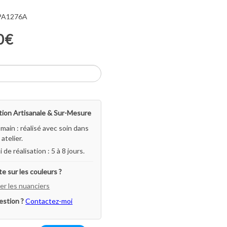
 PA1276A
0€
ion Artisanale & Sur-Mesure
-main : réalisé avec soin dans
atelier.
i de réalisation : 5 à 8 jours.
e sur les couleurs ?
er les nuanciers
estion ?
Contactez-moi