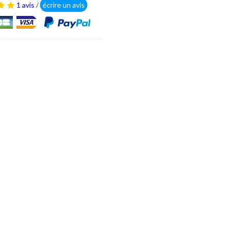
1 avis
/
écrire un avis