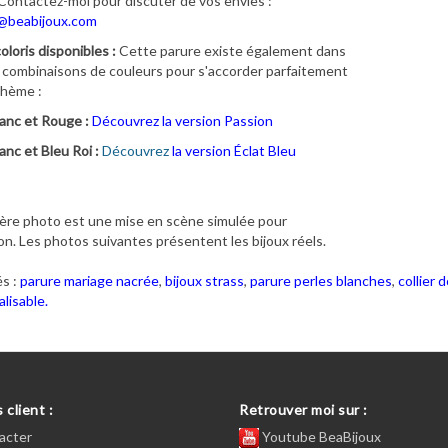
Contactez-moi pour discuter de vos envies :
@beabijoux.com
oloris disponibles :
Cette parure existe également dans
 combinaisons de couleurs pour s'accorder parfaitement
thème :
anc et Rouge :
Découvrez la version Passion
anc et Bleu Roi :
Découvrez
la version Éclat Bleu
ère photo est une mise en scène simulée pour
ion. Les photos suivantes présentent les bijoux réels.
s :
parure mariage nacrée
,
bijoux strass
,
parure perles blanches
,
collier 
lisable.
 client :
Retrouver moi sur :
acter
Youtube BeaBijoux