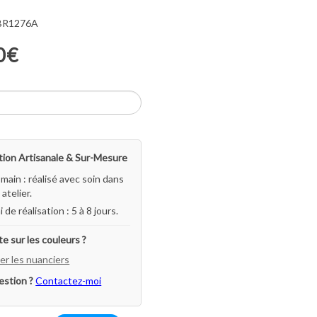
 BR1276A
0€
ion Artisanale & Sur-Mesure
-main : réalisé avec soin dans
atelier.
i de réalisation : 5 à 8 jours.
e sur les couleurs ?
er les nuanciers
estion ?
Contactez-moi