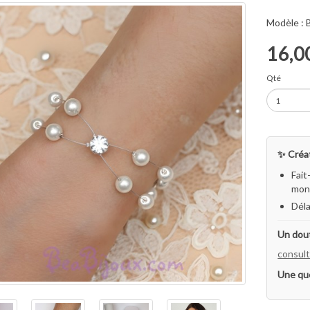
Modèle :
16,0
Qté
✨ Créat
Fait
mon 
Déla
Un dout
consult
Une qu