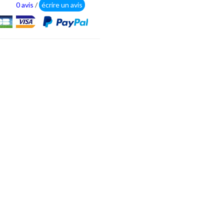
0 avis
/
écrire un avis