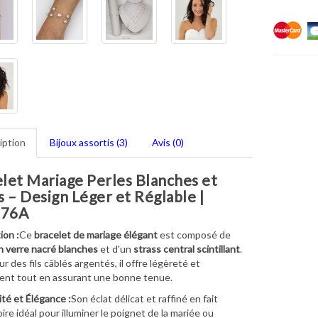
iption
Bijoux assortis (3)
Avis (0)
let Mariage Perles Blanches et
s – Design Léger et Réglable |
76A
ion :
Ce
bracelet de mariage élégant
est composé de
n verre nacré blanches
et d'un
strass central scintillant
.
r des fils câblés argentés, il offre légèreté et
ent tout en assurant une bonne tenue.
té et Élégance :
Son éclat délicat et raffiné en fait
ire idéal pour illuminer le poignet de la mariée ou