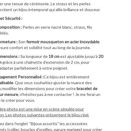
r une tenue de cérémonie. Le strass et les perles
créent un bijou intemporel qui allie brillance et douceur.
et Sécurité :
mposition :
Perles en verre nacré blanc, strass, fils
blés.
rmeture :
Son
fermoir mousqueton en acier inoxydable
sure confort et solidité tout au long de la journée.
mensions :
Sa longueur de
18 cm
est ajustable jusqu’à
20
m
grâce à une chaînette d’extension de 2 cm, pour
adapter parfaitement à votre poignet.
agement Personnalisé :
Ce bijou est entièrement
lisable
. Que vous souhaitiez ajuster la nuance des
u modifier les dimensions pour créer votre
bracelet de
sur mesure
, n'hésitez pas à me contacter ! Je me ferai un
e le créer pour vous.
ère photo est une mise en scène simulée pour
ion. Les photos suivantes présentent le bijou réel.
z dans l’onglet “Bijoux assortis” les accessoires
és (collier, boucles d'oreilles, parure mariage) pour créer