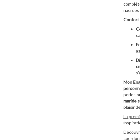
compléte
nacrées 
Confort 
Co
câ
Fe
as
Di
c
s’
Mon Eng
personna
perles o
mariée 
plaisir d
La premi
inspirat
Découvre
coordonn