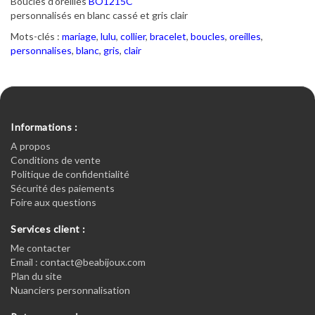
Boucles d'oreilles
BO1215C
personnalisés en blanc cassé et gris clair
Mots-clés :
mariage
,
lulu
,
collier
,
bracelet
,
boucles
,
oreilles
,
personnalises
,
blanc
,
gris
,
clair
Informations :
A propos
Conditions de vente
Politique de confidentialité
Sécurité des paiements
Foire aux questions
Services client :
Me contacter
Email : contact@beabijoux.com
Plan du site
Nuanciers personnalisation