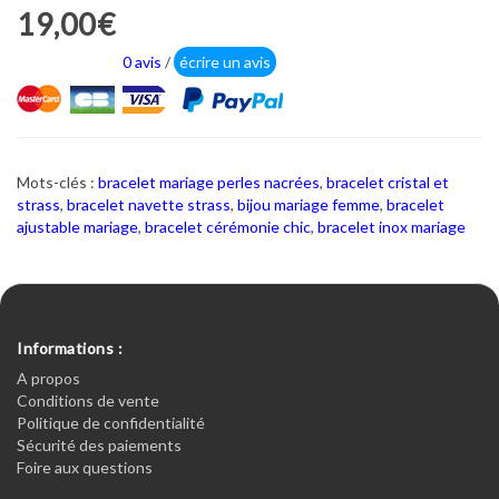
19,00€
0 avis
/
écrire un avis
Mots-clés :
bracelet mariage perles nacrées
,
bracelet cristal et
strass
,
bracelet navette strass
,
bijou mariage femme
,
bracelet
ajustable mariage
,
bracelet cérémonie chic
,
bracelet inox mariage
Informations :
A propos
Conditions de vente
Politique de confidentialité
Sécurité des paiements
Foire aux questions