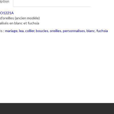
iption
O1221A
d'oreilles (ancien modèle)
lisés en blanc et fuchsia
s :
mariage
,
lea
,
collier
,
boucles
,
oreilles
,
personnalises
,
blanc
,
fuchsia