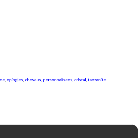
me
,
epingles
,
cheveux
,
personnalisees
,
cristal
,
tanzanite