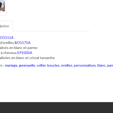
iption
O1111A
d'oreilles
BO1171A
lisés en blanc et parme
s à cheveux
EP1035A
lisées en blanc et cristal tanzanite
s :
mariage
,
gwenaelle
,
collier
,
boucles
,
oreilles
,
personnalises
,
blanc
,
par