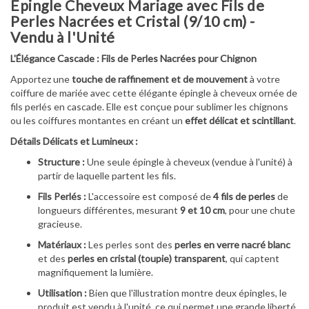
Épingle Cheveux Mariage avec Fils de
Perles Nacrées et Cristal (9/10 cm) -
Vendu à l'Unité
L'Élégance Cascade : Fils de Perles Nacrées pour Chignon
Apportez une
touche de raffinement et de mouvement
à votre
coiffure de mariée avec cette élégante épingle à cheveux ornée de
fils perlés en cascade. Elle est conçue pour sublimer les chignons
ou les coiffures montantes en créant un
effet délicat et scintillant
.
Détails Délicats et Lumineux :
Structure :
Une seule épingle à cheveux (vendue à l'unité) à
partir de laquelle partent les fils.
Fils Perlés :
L'accessoire est composé de
4 fils de perles
de
longueurs différentes, mesurant
9 et 10 cm
, pour une chute
gracieuse.
Matériaux :
Les perles sont des
perles en verre nacré blanc
et des
perles en cristal (toupie) transparent
, qui captent
magnifiquement la lumière.
Utilisation :
Bien que l'illustration montre deux épingles, le
produit est vendu à l'unité, ce qui permet une grande liberté