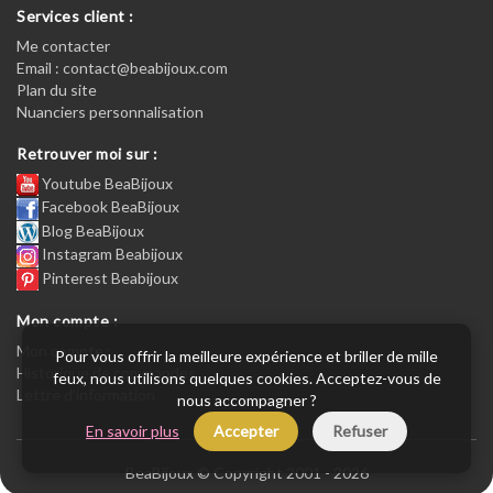
Services client :
Me contacter
Email : contact@beabijoux.com
Plan du site
Nuanciers personnalisation
Retrouver moi sur :
Youtube BeaBijoux
Facebook BeaBijoux
Blog BeaBijoux
Instagram Beabijoux
Pinterest Beabijoux
Mon compte :
Mon compte :
Pour vous offrir la meilleure expérience et briller de mille
Historique de commandes
feux, nous utilisons quelques cookies. Acceptez-vous de
Lettre d’information
nous accompagner ?
En savoir plus
Accepter
Refuser
BeaBijoux © Copyright 2001 - 2026