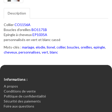
Description
Collier
CO1156A
Boucles d'oreilles
BO1171B
Epingle à cheveux
EP1035A
personnalisés en vert et blanc cassé
Mots-clés :
mariage
,
elodie
,
lionel
,
collier
,
boucles
,
oreilles
,
epingle
,
cheveux
,
personnalises
,
vert
,
blanc
Informations :
A propos
Conditions de vente
Politique de confidentialité
Sécurité des paiements
Foire aux questions