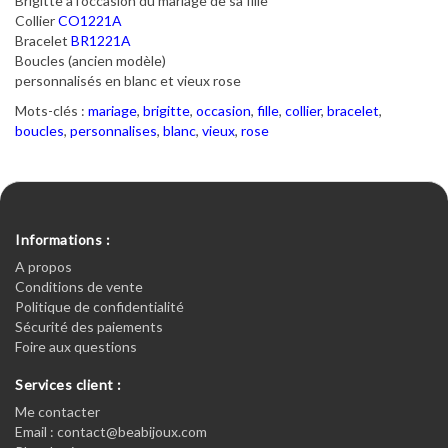
Brigitte à l'occasion du mariage de sa fille
Collier
CO1221A
Bracelet
BR1221A
Boucles (ancien modèle)
personnalisés en blanc et vieux rose
Mots-clés :
mariage
,
brigitte
,
occasion
,
fille
,
collier
,
bracelet
,
boucles
,
personnalises
,
blanc
,
vieux
,
rose
Informations :
A propos
Conditions de vente
Politique de confidentialité
Sécurité des paiements
Foire aux questions
Services client :
Me contacter
Email : contact@beabijoux.com