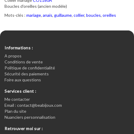
Collier mariage
CO1180A
Boucles d'oreilles (ancien modèle)
Mots-clés :
mariage
,
anais
,
guillaume
,
collier
,
boucles
,
oreilles
Informations :
A propos
Conditions de vente
Politique de confidentialité
Sécurité des paiements
Foire aux questions
Services client :
Me contacter
Email : contact@beabijoux.com
Plan du site
Nuanciers personnalisation
Retrouver moi sur :