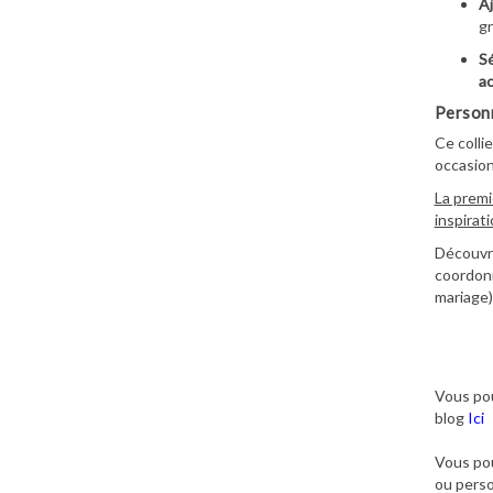
Aj
gr
Sé
ac
Personn
Ce colli
occasion
La premi
inspirat
Découvre
coordonné
mariage)
Vous pou
blog
Ici
Vous pou
ou perso