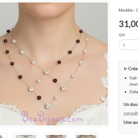
Modèle :
31,0
Qté
✨ Créat
Fait
mon 
Déla
Un dout
consult
Une qu