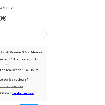
 CO1180A
0€
ion Artisanale & Sur-Mesure
-main : réalisé avec soin dans
atelier.
i de réalisation : 5 à 8 jours.
e sur les couleurs ?
er les nuanciers
estion ?
Contactez-moi