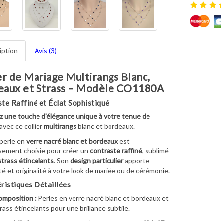
iption
Avis (3)
er de Mariage Multirangs Blanc,
eaux et Strass – Modèle CO1180A
te Raffiné et Éclat Sophistiqué
 une touche d'élégance unique à votre tenue de
avec ce collier
multirangs
blanc et bordeaux.
perle en
verre nacré blanc et bordeaux
est
sement choisie pour créer un
contraste raffiné
, sublimé
strass étincelants
. Son
design particulier
apporte
é et originalité à votre look de mariée ou de cérémonie.
ristiques Détaillées
mposition :
Perles en verre nacré blanc et bordeaux et
rass étincelants pour une brillance subtile.