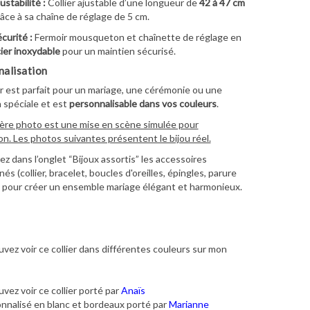
ustabilité :
Collier ajustable d’une longueur de
42 à 47 cm
âce à sa chaîne de réglage de 5 cm.
curité :
Fermoir mousqueton et chaînette de réglage en
ier inoxydable
pour un maintien sécurisé.
alisation
er est parfait pour un mariage, une cérémonie ou une
 spéciale et est
personnalisable dans vos couleurs
.
ère photo est une mise en scène simulée pour
ion. Les photos suivantes présentent le bijou réel.
z dans l’onglet “Bijoux assortis” les accessoires
s (collier, bracelet, boucles d'oreilles, épingles, parure
 pour créer un ensemble mariage élégant et harmonieux.
vez voir ce collier dans différentes couleurs sur mon
vez voir ce collier porté par
Anaïs
nnalisé en blanc et bordeaux porté par
Marianne