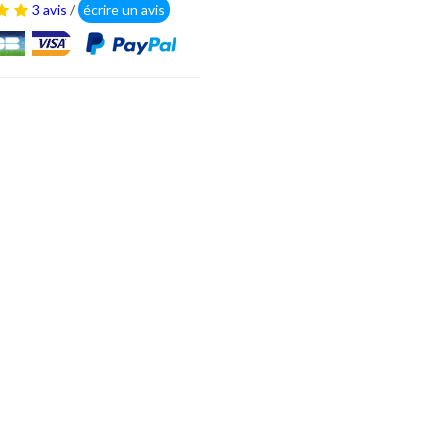
3 avis
/
écrire un avis