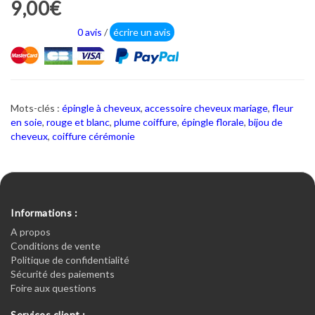
9,00€
0 avis
/
écrire un avis
Mots-clés :
épingle à cheveux
,
accessoire cheveux mariage
,
fleur
en soie
,
rouge et blanc
,
plume coiffure
,
épingle florale
,
bijou de
cheveux
,
coiffure cérémonie
Informations :
A propos
Conditions de vente
Politique de confidentialité
Sécurité des paiements
Foire aux questions
Services client :