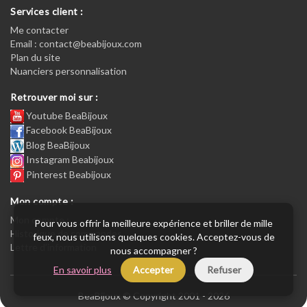
Services client :
Me contacter
Email : contact@beabijoux.com
Plan du site
Nuanciers personnalisation
Retrouver moi sur :
Youtube BeaBijoux
Facebook BeaBijoux
Blog BeaBijoux
Instagram Beabijoux
Pinterest Beabijoux
Mon compte :
Mon compte :
Pour vous offrir la meilleure expérience et briller de mille
Historique de commandes
feux, nous utilisons quelques cookies. Acceptez-vous de
Lettre d’information
nous accompagner ?
En savoir plus
Accepter
Refuser
BeaBijoux © Copyright 2001 - 2026