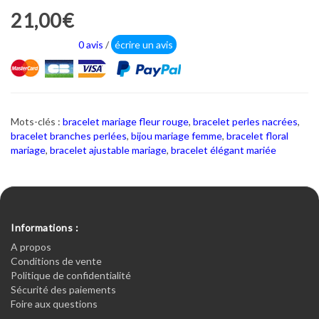
21,00€
0 avis
/
écrire un avis
Mots-clés :
bracelet mariage fleur rouge
,
bracelet perles nacrées
,
bracelet branches perlées
,
bijou mariage femme
,
bracelet floral
mariage
,
bracelet ajustable mariage
,
bracelet élégant mariée
Informations :
A propos
Conditions de vente
Politique de confidentialité
Sécurité des paiements
Foire aux questions