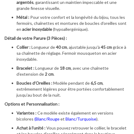
argentés
, garantissant un maintien impeccable et une
grande finesse visuelle.
Métal :
Pour votre confort et la longévité du bijou, tous les
fermoirs, chaînettes et montures de boucles d'oreilles sont
en
acier inoxydable
(hypoallergénique).
Détail de votre Parure (3 Pièces) :
Collier :
Longueur de
40 cm
, ajustable jusqu'à
45 cm
grâce à
sa chaînette de réglage. Fermoir mousqueton en acier
inoxydable.
Bracelet :
Longueur de
18 cm
, avec une chaînette
d’extension de
2 cm
.
Boucles d’Oreilles :
Modèle pendant de
6,5 cm
,
extrêmement légères pour être portées confortablement
jusqu'au bout de la nuit.
Options et Personnalisation :
Variantes :
Ce modèle existe également en versions
bicolores
(Blanc/Rouge
et
Blanc/Turquoise
).
Achat à l'unité :
Vous pouvez retrouver le collier, le bracelet
et les boucles d'oreilles séparément dans la boutique.