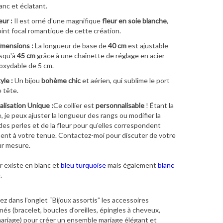
anc et éclatant.
eur :
Il est orné d'une magnifique
fleur en soie blanche
,
int focal romantique de cette création.
mensions :
La longueur de base de
40 cm
est ajustable
squ'à
45 cm
grâce à une chaînette de réglage en acier
oxydable de 5 cm.
yle :
Un bijou
bohème chic
et aérien, qui sublime le port
 tête.
lisation Unique :
Ce collier est
personnalisable
! Étant la
e, je peux ajuster la longueur des rangs ou modifier la
des perles et de la fleur pour qu'elles correspondent
nt à votre tenue. Contactez-moi pour discuter de votre
ur mesure.
er existe en blanc et
bleu turquoise
mais également
blanc
e
.
z dans l’onglet “Bijoux assortis” les accessoires
és (bracelet, boucles d'oreilles, épingles à cheveux,
ariage) pour créer un ensemble mariage élégant et