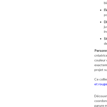
bl
Fl
po
Di
ju
in
St
de
Personna
créatric
couleur 
exacteme
projet s
Ce colli
et roug
Découvre
coordonn
parure m