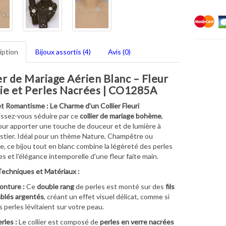
iption
Bijoux assortis (4)
Avis (0)
er de Mariage Aérien Blanc – Fleur
ie et Perles Nacrées | CO1285A
t Romantisme : Le Charme d'un Collier Fleuri
issez-vous séduire par ce
collier de mariage bohème
,
ur apporter une touche de douceur et de lumière à
stier. Idéal pour un thème Nature, Champêtre ou
e, ce bijou tout en blanc combine la légèreté des perles
es et l'élégance intemporelle d'une fleur faite main.
Techniques et Matériaux :
onture :
Ce
double rang
de perles est monté sur des
fils
blés argentés
, créant un effet visuel délicat, comme si
s perles lévitaient sur votre peau.
rles :
Le collier est composé de
perles en verre nacrées