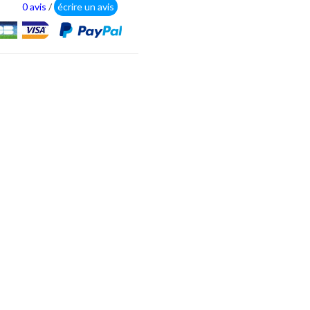
0 avis
/
écrire un avis