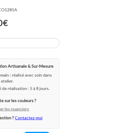
 CO1285A
0€
ion Artisanale & Sur-Mesure
-main : réalisé avec soin dans
atelier.
i de réalisation : 5 à 8 jours.
e sur les couleurs ?
er les nuanciers
estion ?
Contactez-moi