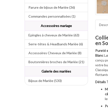
Parure de bijoux de Mariée (36)
Commandes personnalisées (1)
Descr
Accessoires mariage
Epingles à cheveux de Mariée (63)
Colli
en So
Serre-têtes & Headbands Mariée (6)
Pureté e
Accessoires Cheveux de Mariée (8)
Blanc
La
conçu po
Boutonnières broches de Mariée (21)
votre bu
Classiqu
Galerie des mariées
flottant
Bijoux de Mariée (530)
Détails 
M
câ
le
Pe