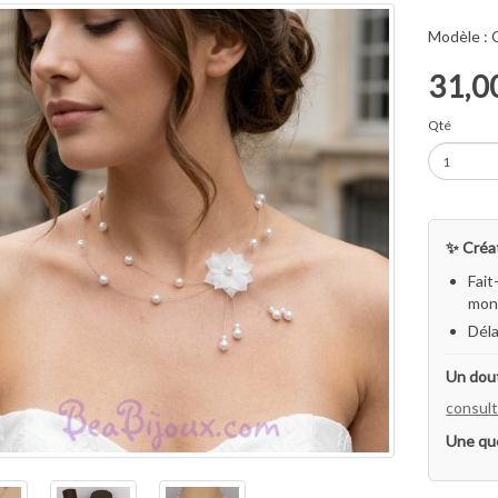
Modèle :
31,0
Qté
✨ Créat
Fait
mon 
Déla
Un dout
consult
Une qu