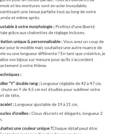
rmoir et les montures sont en acier inoxydable,
rantissant une tenue parfaite tout au long de votre
urnée et même après.
ustable à votre morphologie :
Profitez d'une liberté
tale grâce aux chaînettes de réglage incluses.
éation unique & personnalisable :
Vous avez un coup de
ur pour le modèle mais souhaitez une autre nuance de
rle ou une longueur différente ? En tant que créatrice, je
alise vos bijoux sur-mesure pour qu'ils s'accordent
xactement à votre thème.
techniques :
llier "Y" double rang :
Longueur réglable de 42 à 47 cm.
 chute en Y de 4,5 cm est étudiée pour sublimer votre
rt de tête.
acelet :
Longueur ajustable de 19 à 21 cm.
ucles d’oreilles :
Clous discrets et élégants, longueur 2
m.
haitez une couleur unique ?
Chaque détail peut être