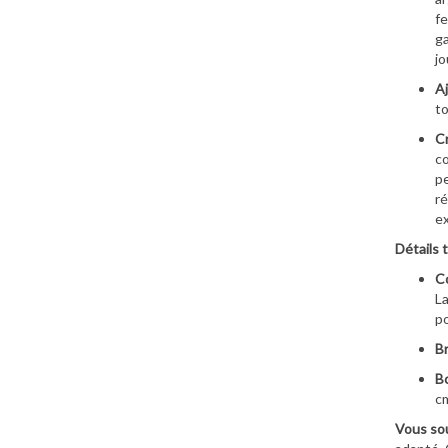
fe
ga
jo
Aj
to
Cr
cœ
pe
ré
e
Détails 
Co
La
po
Br
Bo
c
Vous sou