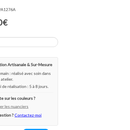
 PA1276A
0€
ion Artisanale & Sur-Mesure
-main : réalisé avec soin dans
atelier.
i de réalisation : 5 à 8 jours.
e sur les couleurs ?
er les nuanciers
estion ?
Contactez-moi