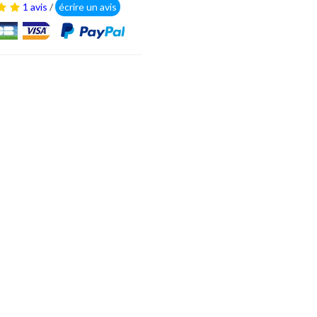
1 avis
/
écrire un avis