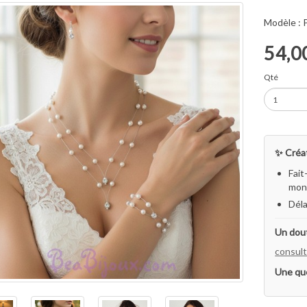
Modèle :
54,0
Qté
✨ Créat
Fait
mon 
Déla
Un dout
consult
Une qu