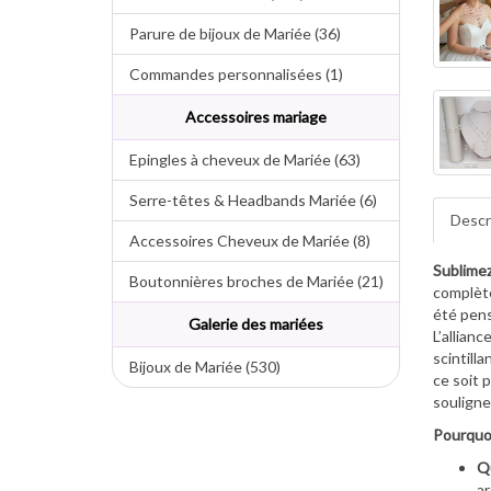
Parure de bijoux de Mariée (36)
Commandes personnalisées (1)
Accessoires mariage
Epingles à cheveux de Mariée (63)
Serre-têtes & Headbands Mariée (6)
Descr
Accessoires Cheveux de Mariée (8)
Sublimez
Boutonnières broches de Mariée (21)
complète
été pens
Galerie des mariées
L’allian
scintill
Bijoux de Mariée (530)
ce soit 
souligne
Pourquoi
Qu
ar