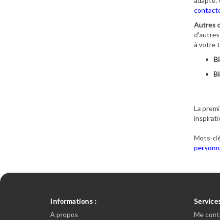
adapté. 
contact
Autres c
d'autres
à votre 
Bl
Bl
La premi
inspirat
Mots-clé
personna
Informations :
Services
A propos
Me cont