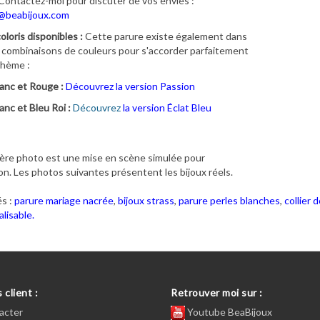
Contactez-moi pour discuter de vos envies :
@beabijoux.com
oloris disponibles :
Cette parure existe également dans
 combinaisons de couleurs pour s'accorder parfaitement
thème :
anc et Rouge :
Découvrez la version Passion
anc et Bleu Roi :
Découvrez
la version Éclat Bleu
ère photo est une mise en scène simulée pour
ion. Les photos suivantes présentent les bijoux réels.
s :
parure mariage nacrée
,
bijoux strass
,
parure perles blanches
,
collier 
lisable.
 client :
Retrouver moi sur :
acter
Youtube BeaBijoux