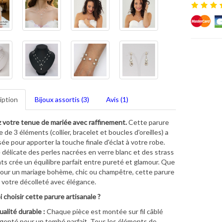
iption
Bijoux assortis (3)
Avis (1)
 votre tenue de mariée avec raffinement.
Cette parure
 de 3 éléments (collier, bracelet et boucles d'oreilles) a
ée pour apporter la touche finale d'éclat à votre robe.
ce délicate des perles nacrées en verre blanc et des strass
ants crée un équilibre parfait entre pureté et glamour. Que
pour un mariage bohème, chic ou champêtre, cette parure
 votre décolleté avec élégance.
 choisir cette parure artisanale ?
alité durable :
Chaque pièce est montée sur fil câblé
genté pour un tombé parfait. Tous les éléments de