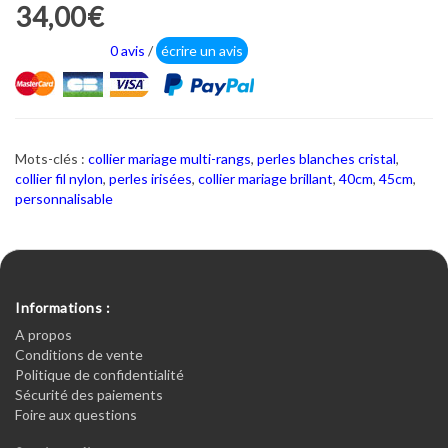
34,00€
0 avis
/
écrire un avis
Mots-clés :
collier mariage multi-rangs
,
perles blanches cristal
,
collier fil nylon
,
perles irisées
,
collier mariage brillant
,
40cm
,
45cm
,
personnalisable
Informations :
A propos
Conditions de vente
Politique de confidentialité
Sécurité des paiements
Foire aux questions