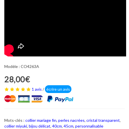
Modèle : CO4263A
28,00€
1 avis
/
écrire un avis
Mots-clés :
collier mariage fin
,
perles nacrées
,
cristal transparent
,
collier miyuki
,
bijou délicat
,
40cm
,
45cm
,
personnalisable