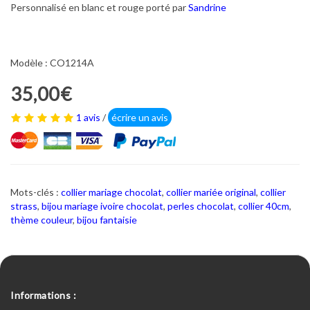
Personnalisé en blanc et rouge porté par
Sandrine
Modèle : CO1214A
35,00€
1 avis
/
écrire un avis
Mots-clés :
collier mariage chocolat
,
collier mariée original
,
collier
strass
,
bijou mariage ivoire chocolat
,
perles chocolat
,
collier 40cm
,
thème couleur
,
bijou fantaisie
Informations :