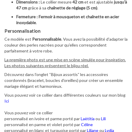
Dimensions :
Le collier mesure
42 cm
et est ajustable
jusqu'à
47 cm
grâce à sa
chaînette de réglage (5 cm)
.
Fermeture :
Fermoir à mousqueton et chaînette en acier
inoxydable
.
Personnalisation
Ce modèle est
Personnalisable
. Vous avez la possibilité d'adapter la
couleur des perles nacrées pour qu'elles correspondent
parfaitement à votre robe.
La première photo est une mise en scène simulée pour inspiration.
Les photos suivantes présentent le bijou réel.
Découvrez dans l’onglet “Bijoux assortis” les accessoires
coordonnés (bracelet, boucles d'oreilles) pour créer un ensemble
mariage élégant et harmonieux.
Vous pouvez voir ce collier dans différentes couleurs sur mon blog
Ici
Vous pouvez voir ce collier
personnalisé en ivoire et parme porté par
Laëtitia
ou
Lili
personnalisé en parme et violet porté par
Céline
personnalisé en blanc et turquoise porté par
Liliane
ou
Lydia