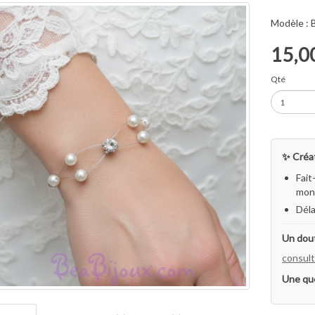
Modèle :
15,0
Qté
✨ Créat
Fait
mon 
Déla
Un dout
consult
Une qu