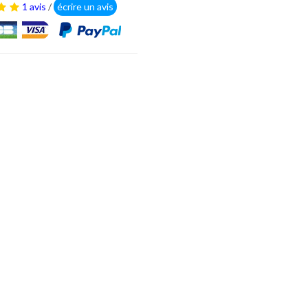
1 avis
/
écrire un avis