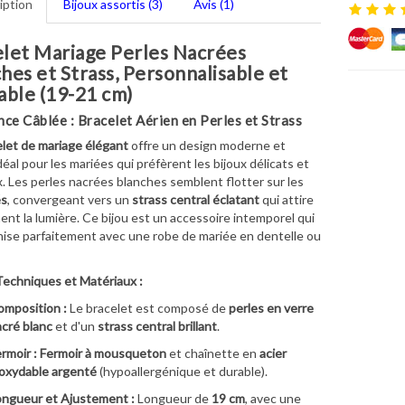
iption
Bijoux assortis (3)
Avis (1)
let Mariage Perles Nacrées
hes et Strass, Personnalisable et
able (19-21 cm)
nce Câblée : Bracelet Aérien en Perles et Strass
let de mariage élégant
offre un design moderne et
déal pour les mariées qui préfèrent les bijoux délicats et
. Les perles nacrées blanches semblent flotter sur les
és
, convergeant vers un
strass central éclatant
qui attire
ent la lumière. Ce bijou est un accessoire intemporel qui
ise parfaitement avec une robe de mariée en dentelle ou
Techniques et Matériaux :
mposition :
Le bracelet est composé de
perles en verre
cré blanc
et d'un
strass central brillant
.
rmoir :
Fermoir à mousqueton
et chaînette en
acier
oxydable argenté
(hypoallergénique et durable).
ngueur et Ajustement :
Longueur de
19 cm
, avec une