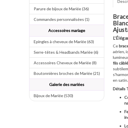
Descr
Parure de bijoux de Mariée (36)
Brace
Commandes personnalisées (1)
Blanc
Ajust
Accessoires mariage
L'Éléga
Epingles à cheveux de Mariée (63)
Ce
brace
aérien, i
Serre-têtes & Headbands Mariée (6)
lumineux
Accessoires Cheveux de Mariée (8)
fils câbl
subtilem
Boutonnières broches de Mariée (21)
s'harmon
en satin.
Galerie des mariées
Détails 
Bijoux de Mariée (530)
Co
na
Fe
in
Lo