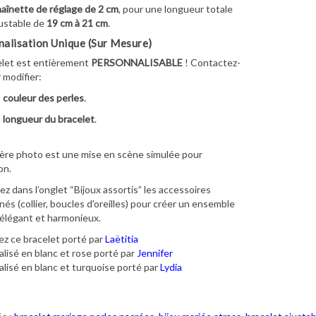
aînette de réglage de 2 cm
, pour une longueur totale
ustable de
19 cm à 21 cm
.
alisation Unique (Sur Mesure)
elet est entièrement
PERSONNALISABLE
! Contactez-
 modifier:
a
couleur des perles
.
a
longueur du bracelet
.
ère photo est une mise en scène simulée pour
on.
z dans l’onglet “Bijoux assortis” les accessoires
és (collier, boucles d'oreilles) pour créer un ensemble
élégant et harmonieux.
z ce bracelet porté par
Laëtitia
lisé en blanc et rose porté par
Jennifer
lisé en blanc et turquoise porté par
Lydia