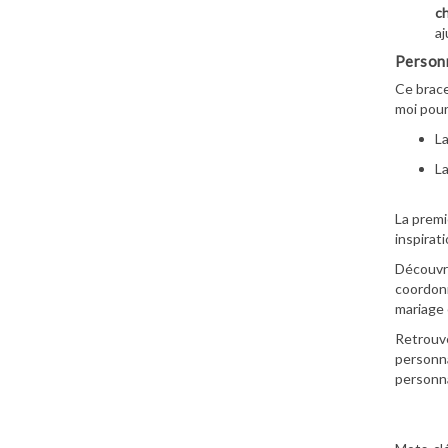
ch
aj
Personn
Ce brac
moi pour
L
L
La premi
inspirati
Découvre
coordonn
mariage 
Retrouve
personna
personna