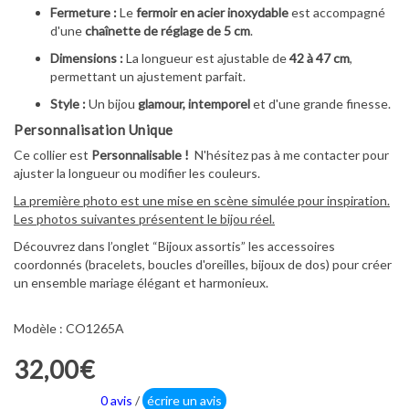
Fermeture :
Le
fermoir en acier inoxydable
est accompagné
d'une
chaînette de réglage de 5 cm
.
Dimensions :
La longueur est ajustable de
42 à 47 cm
,
permettant un ajustement parfait.
Style :
Un bijou
glamour, intemporel
et d'une grande finesse.
Personnalisation Unique
Ce collier est
Personnalisable !
N'hésitez pas à me contacter pour
ajuster la longueur ou modifier les couleurs.
La première photo est une mise en scène simulée pour inspiration.
Les photos suivantes présentent le bijou réel.
Découvrez dans l’onglet “Bijoux assortis” les accessoires
coordonnés (bracelets, boucles d'oreilles, bijoux de dos) pour créer
un ensemble mariage élégant et harmonieux.
Modèle : CO1265A
32,00€
0 avis
/
écrire un avis