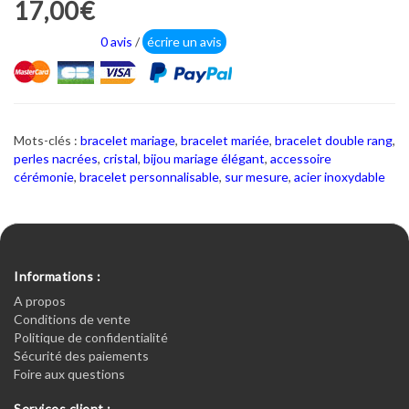
17,00€
0 avis
/
écrire un avis
Mots-clés :
bracelet mariage
,
bracelet mariée
,
bracelet double rang
,
perles nacrées
,
cristal
,
bijou mariage élégant
,
accessoire
cérémonie
,
bracelet personnalisable
,
sur mesure
,
acier inoxydable
Informations :
A propos
Conditions de vente
Politique de confidentialité
Sécurité des paiements
Foire aux questions
Services client :