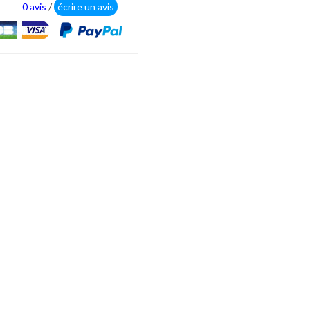
0 avis
/
écrire un avis