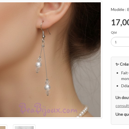
Modèle :
17,0
Qté
✨ Créat
Fait
mon 
Déla
Un dout
consult
Une qu