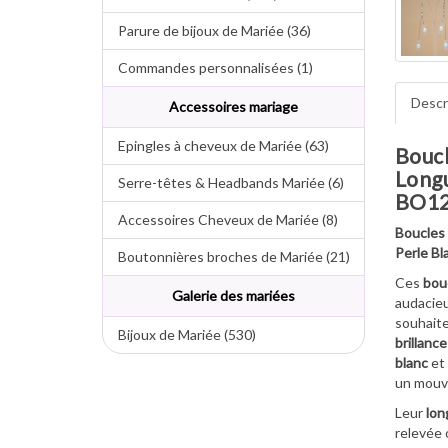
Parure de bijoux de Mariée (36)
Commandes personnalisées (1)
Descr
Accessoires mariage
Epingles à cheveux de Mariée (63)
Boucl
Longu
Serre-têtes & Headbands Mariée (6)
BO1
Accessoires Cheveux de Mariée (8)
Boucles 
Perle Bl
Boutonnières broches de Mariée (21)
Ces
bouc
Galerie des mariées
audacieu
souhaite
Bijoux de Mariée (530)
brillanc
blanc
et
un mouve
Leur
lon
relevée 