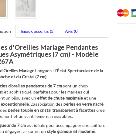
iption
Bijoux assortis (5)
Avis (0)
es d'Oreilles Mariage Pendantes
es Asymétriques (7 cm) - Modèle
267A
d'Oreilles Mariage Longues : L'Éclat Spectaculaire de la
anche et du Cristal (7 cm)
les d'oreilles pendantes de 7 cm
sont un choix
x et sophistiqué, parfaites pour les mariées qui
nt un bijou avec un
effet de chute maximale
et une
e exceptionnelle
. L'association des
perles en verre nacré
 des
perles toupie en cristal transparent à facettes
crée
ment et un scintillement irrésistibles.
gueur de 7 cm
est idéale pour accompagner une coiffure
ou dégagée, assurant un
style glamour et moderne
.