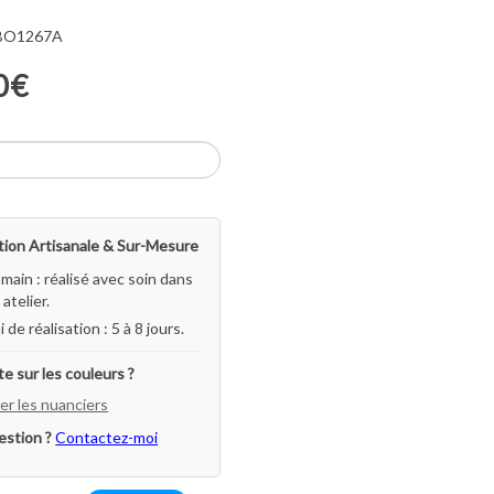
 BO1267A
0€
ion Artisanale & Sur-Mesure
-main : réalisé avec soin dans
atelier.
i de réalisation : 5 à 8 jours.
e sur les couleurs ?
er les nuanciers
estion ?
Contactez-moi