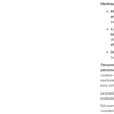
Matériau
M
ar
as
Co
bl
di
ef
Di
to
Personna
personna
couleur 
monture 
pour vot
La premi
inspirat
Découvre
coordonn