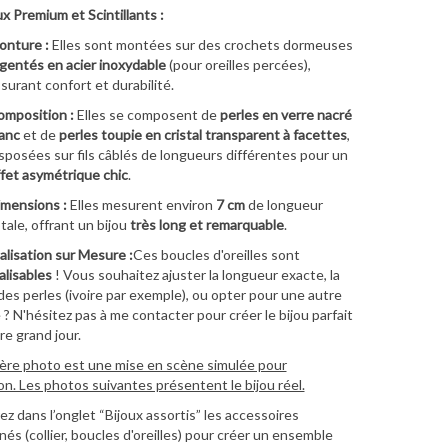
x Premium et Scintillants :
onture :
Elles sont montées sur des crochets dormeuses
gentés en acier inoxydable
(pour oreilles percées),
surant confort et durabilité.
mposition :
Elles se composent de
perles en verre nacré
anc
et de
perles toupie en cristal transparent à facettes
,
sposées sur fils câblés de longueurs différentes pour un
fet asymétrique chic
.
mensions :
Elles mesurent environ
7 cm
de longueur
tale, offrant un bijou
très long et remarquable
.
lisation sur Mesure :
Ces boucles d'oreilles sont
lisables
! Vous souhaitez ajuster la longueur exacte, la
des perles (ivoire par exemple), ou opter pour une autre
? N'hésitez pas à me contacter pour créer le bijou parfait
re grand jour.
ère photo est une mise en scène simulée pour
ion. Les photos suivantes présentent le bijou réel.
z dans l’onglet “Bijoux assortis” les accessoires
és (collier, boucles d'oreilles) pour créer un ensemble