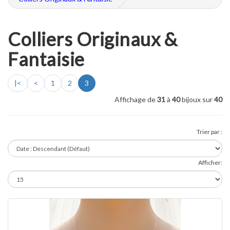
Colliers Originaux &
Fantaisie
|<
<
1
2
3
Affichage de
31
à
40
bijoux sur
40
Trier par :
Afficher: