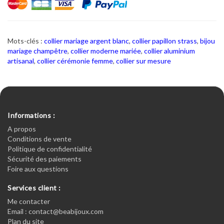
Mots-clés :
collier mariage argent blanc
,
collier papillon strass
,
bijou
mariage champêtre
,
collier moderne mariée
,
collier aluminium
artisanal
,
collier cérémonie femme
,
collier sur mesure
Informations :
A propos
Conditions de vente
Politique de confidentialité
Sécurité des paiements
Foire aux questions
Services client :
Me contacter
Email : contact@beabijoux.com
Plan du site