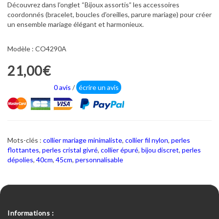
Découvrez dans l’onglet “Bijoux assortis” les accessoires
coordonnés (bracelet, boucles d'oreilles, parure mariage) pour créer
un ensemble mariage élégant et harmonieux.
Modèle : CO4290A
21,00€
0 avis
/
écrire un avis
Mots-clés :
collier mariage minimaliste
,
collier fil nylon
,
perles
flottantes
,
perles cristal givré
,
collier épuré
,
bijou discret
,
perles
dépolies
,
40cm
,
45cm
,
personnalisable
Informations :