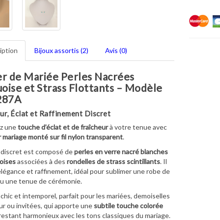
iption
Bijoux assortis (2)
Avis (0)
er de Mariée Perles Nacrées
oise et Strass Flottants – Modèle
287A
ur, Éclat et Raffinement Discret
z une
touche d’éclat et de fraîcheur
à votre tenue avec
er mariage monté sur fil nylon transparent
.
 discret est composé de
perles en verre nacré blanches
oises
associées à des
rondelles de strass scintillants
. Il
élégance et raffinement, idéal pour sublimer une robe de
u une tenue de cérémonie.
 chic et intemporel, parfait pour les mariées, demoiselles
r ou invitées, qui apporte une
subtile touche colorée
restant harmonieux avec les tons classiques du mariage.