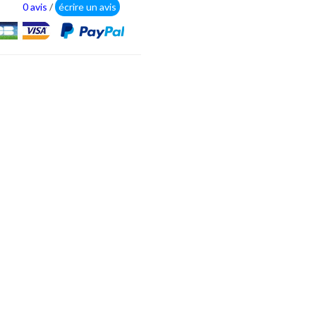
0 avis
/
écrire un avis