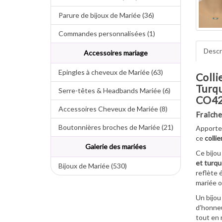
Parure de bijoux de Mariée (36)
Commandes personnalisées (1)
Descr
Accessoires mariage
Epingles à cheveux de Mariée (63)
Colli
Turqu
Serre-têtes & Headbands Mariée (6)
CO4
Accessoires Cheveux de Mariée (8)
Fraîche
Boutonnières broches de Mariée (21)
Apporte
ce
colli
Galerie des mariées
Ce bijou
et turqu
Bijoux de Mariée (530)
reflète 
mariée o
Un bijou
d’honneu
tout en 