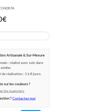
 CO4287A
0€
ion Artisanale & Sur-Mesure
-main : réalisé avec soin dans
atelier.
i de réalisation : 5 à 8 jours.
e sur les couleurs ?
er les nuanciers
estion ?
Contactez-moi