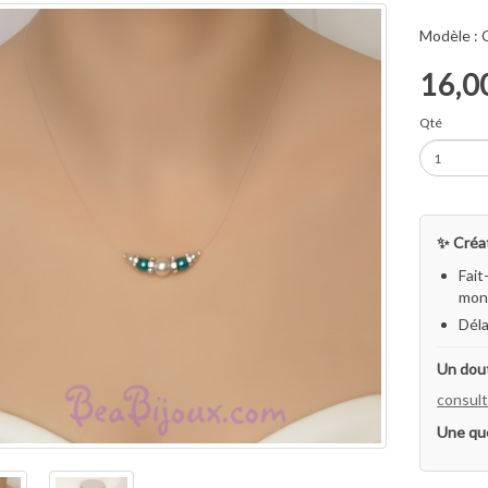
Modèle :
16,0
Qté
✨ Créat
Fait
mon 
Déla
Un dout
consult
Une qu