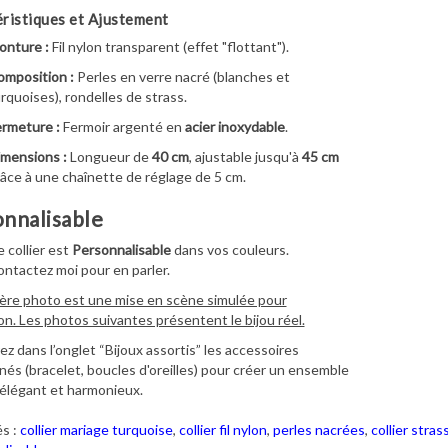
ristiques et Ajustement
onture :
Fil nylon transparent (effet "flottant").
mposition :
Perles en verre nacré (blanches et
rquoises), rondelles de strass.
rmeture :
Fermoir argenté en
acier inoxydable
.
mensions :
Longueur de
40 cm
, ajustable jusqu'à
45 cm
âce à une chaînette de réglage de 5 cm.
nnalisable
 collier est
Personnalisable
dans vos couleurs.
ntactez moi pour en parler.
ère photo est une mise en scène simulée pour
ion. Les photos suivantes présentent le bijou réel.
z dans l’onglet “Bijoux assortis” les accessoires
és (bracelet, boucles d'oreilles) pour créer un ensemble
élégant et harmonieux.
s :
collier mariage turquoise
,
collier fil nylon
,
perles nacrées
,
collier stras