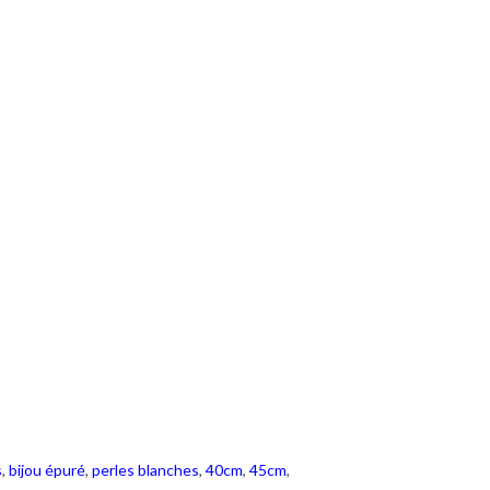
s
,
bijou épuré
,
perles blanches
,
40cm
,
45cm
,