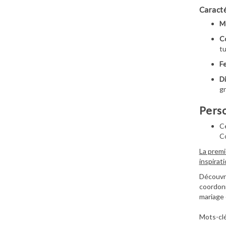
Caracté
M
Co
tu
Fe
Di
gr
Perso
Ce
Co
La premi
inspirat
Découvre
coordonn
mariage 
Mots-clé