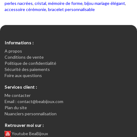
perles nacrées
,
cristal
,
mémoire de forme
,
bijou mariage élégant
,
accessoire cérémonie
,
bracelet personnalisable
Informations :
A propos
Conditions de vente
Politique de confidentialité
Sécurité des paiements
Foire aux questions
Services client :
Me contacter
Email : contact@beabijoux.com
Plan du site
Nuanciers personnalisation
Retrouver moi sur :
Youtube BeaBijoux