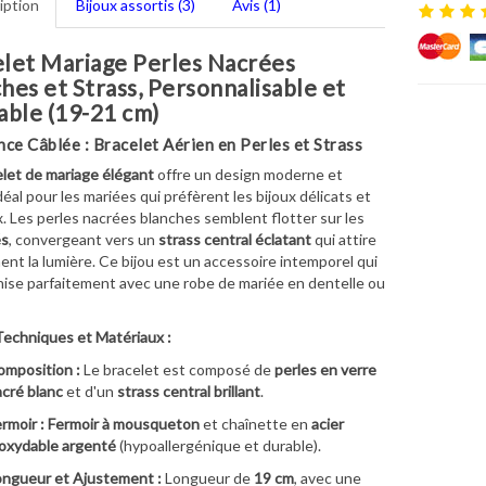
iption
Bijoux assortis (3)
Avis (1)
let Mariage Perles Nacrées
hes et Strass, Personnalisable et
able (19-21 cm)
nce Câblée : Bracelet Aérien en Perles et Strass
let de mariage élégant
offre un design moderne et
déal pour les mariées qui préfèrent les bijoux délicats et
. Les perles nacrées blanches semblent flotter sur les
és
, convergeant vers un
strass central éclatant
qui attire
ent la lumière. Ce bijou est un accessoire intemporel qui
ise parfaitement avec une robe de mariée en dentelle ou
Techniques et Matériaux :
mposition :
Le bracelet est composé de
perles en verre
cré blanc
et d'un
strass central brillant
.
rmoir :
Fermoir à mousqueton
et chaînette en
acier
oxydable argenté
(hypoallergénique et durable).
ngueur et Ajustement :
Longueur de
19 cm
, avec une