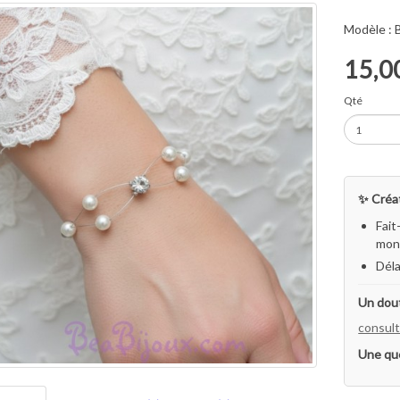
Modèle :
15,0
Qté
✨ Créat
Fait
mon 
Déla
Un dout
consult
Une qu