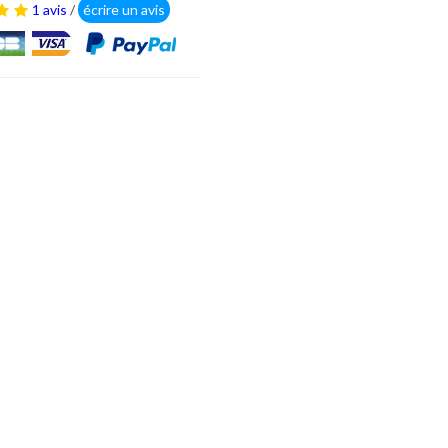
1 avis
/
écrire un avis