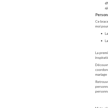
ch
aj
Personn
Ce brac
moi pour
L
L
La premi
inspirati
Découvre
coordonn
mariage 
Retrouve
personna
personna