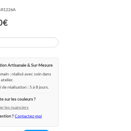
 BR1226A
0€
ion Artisanale & Sur-Mesure
-main : réalisé avec soin dans
atelier.
i de réalisation : 5 à 8 jours.
e sur les couleurs ?
er les nuanciers
estion ?
Contactez-moi