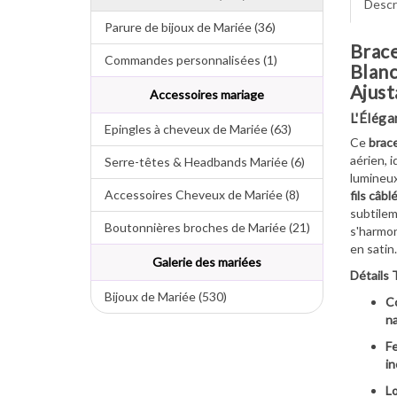
Descr
Parure de bijoux de Mariée (36)
Brace
Commandes personnalisées (1)
Blanc
Ajust
Accessoires mariage
L'Éléga
Epingles à cheveux de Mariée (63)
Ce
brace
aérien, i
Serre-têtes & Headbands Mariée (6)
lumineux
Accessoires Cheveux de Mariée (8)
fils câbl
subtilem
Boutonnières broches de Mariée (21)
s'harmon
en satin.
Galerie des mariées
Détails 
Bijoux de Mariée (530)
Co
na
Fe
in
Lo