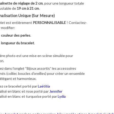
aînette de réglage de 2 cm
, pour une longueur totale
ustable de
19 cm à 21 cm
.
alisation Unique (Sur Mesure)
elet est entièrement
PERSONNALISABLE
! Contactez-
 modifier:
a
couleur des perles
.
a
longueur du bracelet
.
ère photo est une mise en scène simulée pour
on.
z dans l’onglet “Bijoux assortis” les accessoires
és (collier, boucles d'oreilles) pour créer un ensemble
élégant et harmonieux.
z ce bracelet porté par
Laëtitia
lisé en blanc et rose porté par
Jennifer
lisé en blanc et turquoise porté par
Lydia