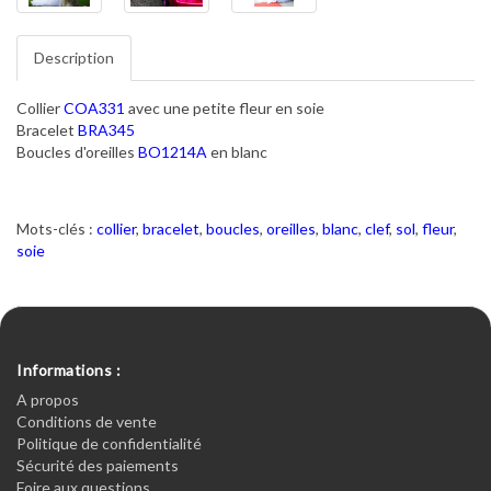
Description
Collier
COA331
avec une petite fleur en soie
Bracelet
BRA345
Boucles d'oreilles
BO1214A
en blanc
Mots-clés :
collier
,
bracelet
,
boucles
,
oreilles
,
blanc
,
clef
,
sol
,
fleur
,
soie
Informations :
A propos
Conditions de vente
Politique de confidentialité
Sécurité des paiements
Foire aux questions