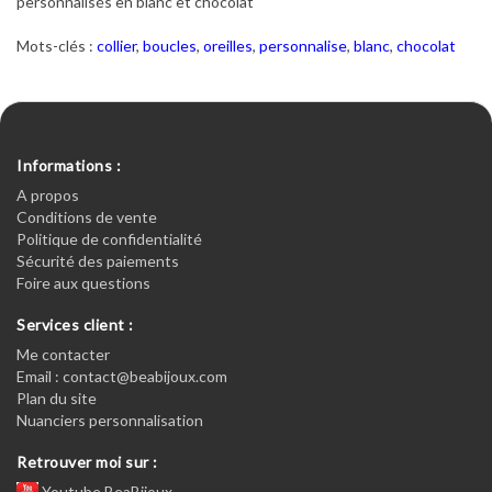
personnalisés en blanc et chocolat
Mots-clés :
collier
,
boucles
,
oreilles
,
personnalise
,
blanc
,
chocolat
Informations :
A propos
Conditions de vente
Politique de confidentialité
Sécurité des paiements
Foire aux questions
Services client :
Me contacter
Email : contact@beabijoux.com
Plan du site
Nuanciers personnalisation
Retrouver moi sur :
Youtube BeaBijoux